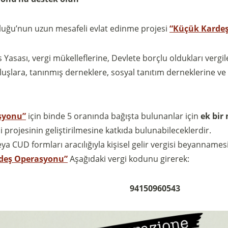
uluğu’nun uzun mesafeli evlat edinme projesi
“Küçük Karde
 Yasası, vergi mükelleflerine, Devlete borçlu oldukları vergile
lara, tanınmış derneklere, sosyal tanıtım derneklerine ve ar
syonu”
için binde 5 oranında bağışta bulunanlar için
ek bir
projesinin geliştirilmesine katkıda bulunabileceklerdir.
Sostieni la Comunità Magnificat
eya CUD formları aracılığıyla kişisel gelir vergisi beyannam
Fai una donazione sul nostro conto bancario
deş Operasyonu”
Aşağıdaki vergi kodunu girerek:
IBAN:
IT49S0200803039000102071988
(clicca per copiare)
94150960543