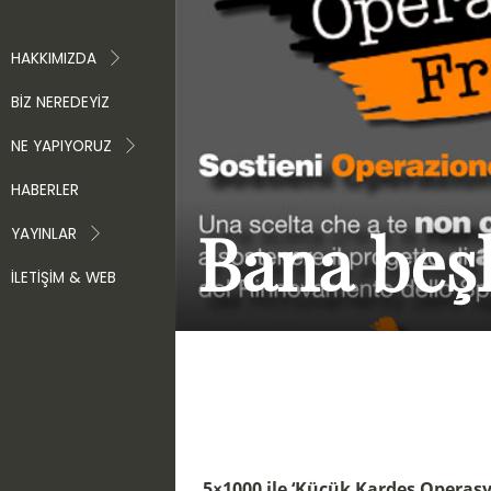
HAKKIMIZDA
BIZ NEREDEYIZ
NE YAPIYORUZ
HABERLER
Bana beşl
YAYINLAR
İLETIŞIM & WEB
5×1000 ile ‘Küçük Kardeş Operas