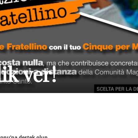
ik ver!
yonu’na destek olun