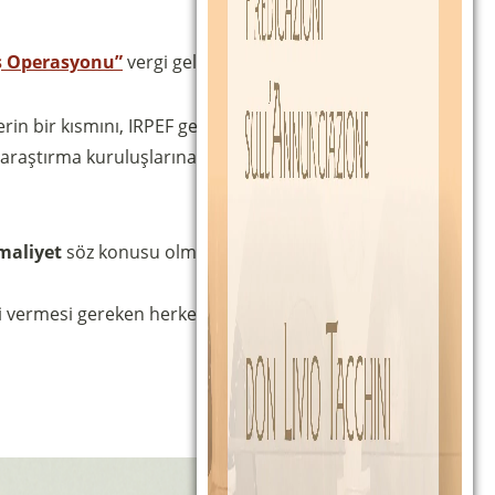
ş Operasyonu”
vergi gelirinin binde 5’ini alabilecektir.
rin bir kısmını, IRPEF gelirinin binde
5
‘ini, sosyal fayda
aştırma kuruluşlarına (bilimsel, sağlık ve üniversite)
 maliyet
söz konusu olmayacak, aksine bu basit jestle
esi vermesi gereken herkes bu nedenle aşağıdakileri