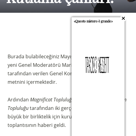
«Questo mistero è grande»
Burada bulabileceğiniz Mayıs Bülteni, Topluluğun
yeni Genel Moderatörü Maria Rita Castellani
tarafından verilen Genel Kongre’nin son kateşisinin
metnini içermektedir.
Sostieni la Comunità Magnificat
Ardından
Magnificat Topluluğu
ve
Magnificat Dominum
Topluluğu
tarafından iki gerçekliğimiz arasında daha
Fai una donazione sul nostro conto
büyük bir birliktelik için kurulan Komisyonun ilk
bancario
toplantısının haberi geldi.
IBAN:
IT49S0200803039000102071988
(clicca per copiare)