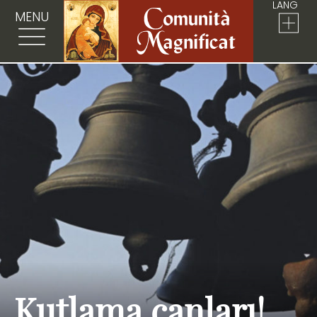
LANG
MENU
Kutlama çanları!