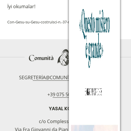
İyi okumalar!
Con-Gesu-su-Gesu-costruisci-n.-37-maggio-2022
İndir
SEGRETERIA@COMUNITAMAGNIFICAT.ORG
+39 075 5094797
YASAL KOLTUK
c/o Complesso S.Manno
Via Fra Giovanni da Pian di Carpine, 63 - 06127