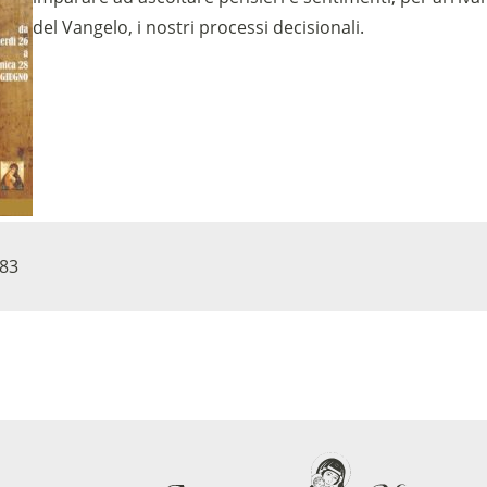
del Vangelo, i nostri processi decisionali.
Sostieni la Comunità Magnificat
Fai una donazione sul nostro conto bancario
IBAN:
IT49S0200803039000102071988
(clicca per copiare)
83