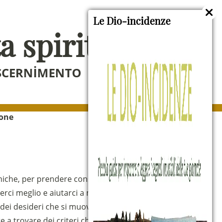
Le Dio-incidenze
a spirituale
ISCERNIMENTO
ione
namiche, per prendere consapevolezza di quello
rci meglio e aiutarci a mettere ordine nella
dei desideri che si muovono dentro di noi, di
 a trovare dei criteri che orientino, alla luce