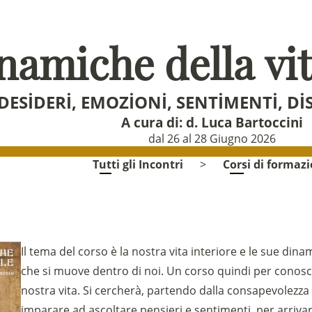
namiche della vit
DESIDERI, EMOZIONI, SENTIMENTI, D
A cura di:
d. Luca Bartoccini
dal 26 al 28 Giugno 2026
Tutti gli Incontri
>
Corsi di formaz
Il tema del corso è la nostra vita interiore e le sue di
che si muove dentro di noi. Un corso quindi per conosce
nostra vita. Si cercherà, partendo dalla consapevolezza 
imparare ad ascoltare pensieri e sentimenti, per arrivare