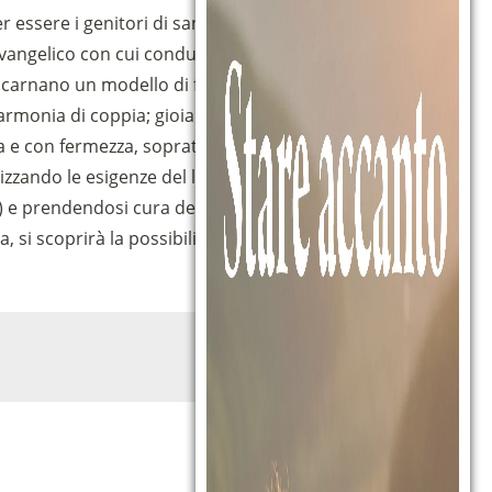
 essere i genitori di santa Teresa di Gesù
angelico con cui condussero la loro vita di
 incarnano un modello di famiglia di grande
armonia di coppia; gioia di essere genitori,
a e con fermezza, soprattutto con l’esempio
izzando le esigenze del lavoro e quelle della
) e prendendosi cura dei poveri.
 si scoprirà la possibilità della santità del