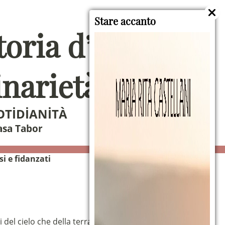
Stare accanto
storia d’amore di
inarietà
OTIDIANITÀ
asa Tabor
si e fidanzati
el cielo che della terra» (S. Teresa di Gesù