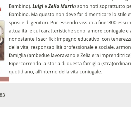
Bambino).
Luigi
e
Zelia Martin
sono noti soprattutto per
Bambino. Ma questo non deve far dimenticare lo stile ev
sposi e di genitori. Pur essendo vissuti a fine ‘800 essi
attualità le cui caratteristiche sono: amore coniugale e 
nonostante i sacrifici; impegno educativo, con tenerezz
Sostieni la Comunità Magnificat
della vita; responsabilità professionale e sociale, armon
Fai una donazione sul nostro conto bancario
famiglia (ambedue lavoravano e Zelia era imprenditrice
IBAN:
IT49S0200803039000102071988
Ripercorrendo la storia di questa famiglia (stra)ordinaria,
(clicca per copiare)
quotidiano, all’interno della vita coniugale.
83