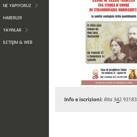
NE YAPIYORUZ
HABERLER
YAYINLAR
İLETIŞIM & WEB
Info e iscrizioni:
Rita
342 93183