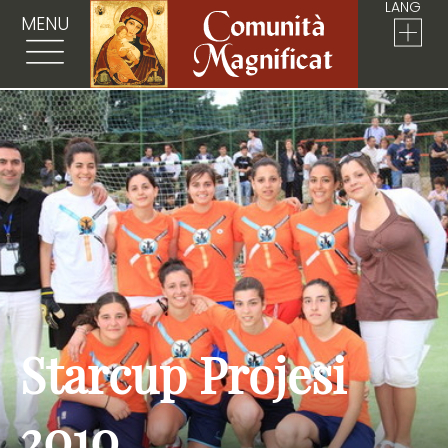
LANG
MENU
Starcup Projesi
2010