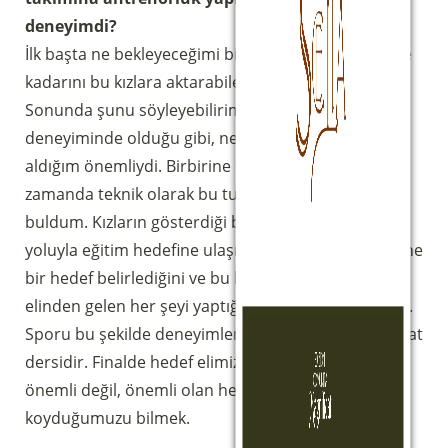
deneyimdi?
İlk başta ne bekleyeceğimi bilmiyordum, bilgimin ne
kadarını bu kızlara aktarabileceğimi bilmiyordum.
Sonunda şunu söyleyebilirim ki, her hizmet
deneyiminde olduğu gibi, ne verdiğimden çok ne
aldığım önemliydi. Birbirine çok bağlı ve aynı
zamanda teknik olarak bu turnuvaya hazır bir grup
buldum. Kızların gösterdiği bağlılık ve isteklilik, spor
Sostieni la Comunità Magnificat
yoluyla eğitim hedefine ulaşıldığını, takımın kendisine
Fai una donazione sul nostro conto
bir hedef belirlediğini ve bu hedefe ulaşmak için
bancario
elinden gelen her şeyi yaptığını fark etmemi sağladı.
IBAN:
IT49S0200803039000102071988
Sporu bu şekilde deneyimlemek bir büyüme ve hayat
(clicca per copiare)
dersidir. Finalde hedef elimizden kayıp gitti ama bu
önemli değil, önemli olan her şeyimizi ortaya
koyduğumuzu bilmek.