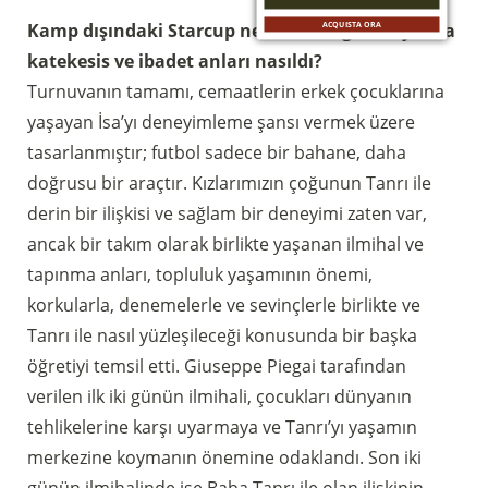
Kamp dışındaki Starcup nedir? Dört gün boyunca
ACQUISTA ORA
katekesis ve ibadet anları nasıldı?
Turnuvanın tamamı, cemaatlerin erkek çocuklarına
yaşayan İsa’yı deneyimleme şansı vermek üzere
tasarlanmıştır; futbol sadece bir bahane, daha
doğrusu bir araçtır. Kızlarımızın çoğunun Tanrı ile
derin bir ilişkisi ve sağlam bir deneyimi zaten var,
ancak bir takım olarak birlikte yaşanan ilmihal ve
tapınma anları, topluluk yaşamının önemi,
korkularla, denemelerle ve sevinçlerle birlikte ve
Tanrı ile nasıl yüzleşileceği konusunda bir başka
öğretiyi temsil etti. Giuseppe Piegai tarafından
verilen ilk iki günün ilmihali, çocukları dünyanın
tehlikelerine karşı uyarmaya ve Tanrı’yı yaşamın
merkezine koymanın önemine odaklandı. Son iki