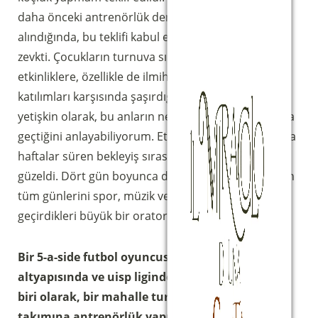
daha önceki antrenörlük deneyimim göz önüne
alındığında, bu teklifi kabul etmek benim için bir
zevkti. Çocukların turnuva sırasında önerilen tüm
etkinliklere, özellikle de ilmihal ve tapınma anlarına
katılımları karşısında şaşırdığımı söylemeliyim. Bir
yetişkin olarak, bu anların ne kadar büyük bir lütufla
geçtiğini anlayabiliyorum. Etkinlik sırasında ve ayrıca
haftalar süren bekleyiş sırasında atmosfer çok
güzeldi. Dört gün boyunca devam eden ve gençlerin
tüm günlerini spor, müzik ve ruhanilik arasında
geçirdikleri büyük bir oratoryo vardı.
Bir 5-a-side futbol oyuncusu, köy takımınızın
altyapısında ve uisp liginde antrenörlük yapmış
biri olarak, bir mahalle turnuvasında bir kadın
takımına antrenörlük yapmak nasıl bir