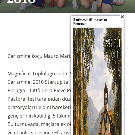
Il miracolo di una scelta -
Romanzo
Carismine koçu Mauro Mariani ile röportaj
Magnificat Topluluğu kadın 5’li futbol takımı Le
Carismine, 2010 Starcup’ta ikinci oldu. Starcup,
Perugia – Città della Pieve Piskoposluğu Gençlik
Pastoralitesi tarafından düzenlenen ve kilise
oratoryoları ile dini hareketlerin gençlik gruplarının
gençlerinin katıldığı 5 takımlı bir futbol turnuvasıdır.
Bu turnuvada, maçlara ek olarak, güzel ilmihal anları
ve etkinlik süresince Efkaristiya tapınmasının