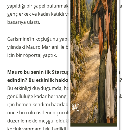
yapıldığı bir şapel bulunmaktadır. Bu yıl 500’den fazla
genç erkek ve kadın katıldı ve etkinlik gerçek bir
başarıya ulaştı.
Carismine’in koçluğunu yapan, acemiliğinin ilk
yılındaki Mauro Mariani ile bu deneyimini anlatması
için bir röportaj yaptık.
Mauro bu senin ilk Starcup’ındı. Nasıl bir izlenim
edindin? Bu etkinlik hakkında ne düşünüyorsun?
Bu etkinliği duyduğumda, hakemlikten basit bir
gönüllülüğe kadar herhangi bir rolde yardımcı olmak
için hemen kendimi hazırladım. Bunun yerine, daha
önce bu rolü üstlenen çocuklar etkinliği
düzenlemekle meşgul oldukları için Carismine’e
koçluk yapmam teklif edildi. Futbola olan tutkum ve