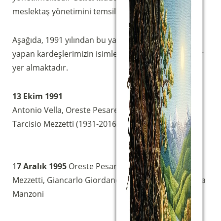
meslektaş yönetimini temsil eden seçilmişler.
Aşağıda, 1991 yılından bu yana bu sıfatla görev
yapan kardeşlerimizin isimleri ve seçildikleri tarihler
yer almaktadır.
13 Ekim 1991
Antonio Vella, Oreste Pesare, Stefano Bagianti,
Tarcisio Mezzetti (1931-2016)
1
7 Aralık 1995
Oreste Pesare (başkan), Daniele
Mezzetti, Giancarlo Giordano, Luigi Montesi, Simona
Manzoni