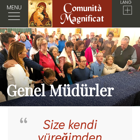
LANG
MENU
Genel Müdürler
Size kendi
yüreğimden