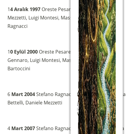
1
4 Aralık 1997
Oreste Pesare (başkan), Daniele
Mezzetti, Luigi Montesi, Massimo Roscini, Stefano
Ragnacci
1
0 Eylül 2000
Oreste Pesare (başkan) Corrado Di
Gennaro, Luigi Montesi, Massimo Roscini, Paolo
Bartoccini
6
Mart 2004
Stefano Ragnacci (moderatör), Susanna
Bettelli, Daniele Mezzetti
4
Mart 2007
Stefano Ragnacci (moderatör), Lorenza