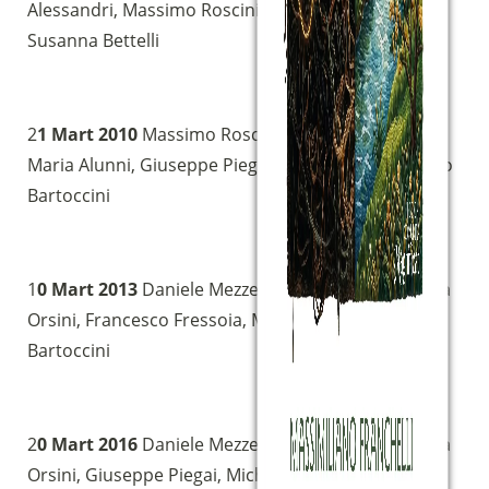
Alessandri, Massimo Roscini, Oreste Pesare,
Sostieni la Comunità Magnificat
Susanna Bettelli
Fai una donazione sul nostro conto
bancario
IBAN:
IT49S0200803039000102071988
2
1 Mart 2010
Massimo Roscini (moderatör), Anna
(clicca per copiare)
Maria Alunni, Giuseppe Piegai, Oreste Pesare, Paolo
Bartoccini
1
0 Mart 2013
Daniele Mezzetti (moderatör), Andrea
Orsini, Francesco Fressoia, Michele Rossetti, Paolo
Bartoccini
2
0 Mart 2016
Daniele Mezzetti (moderatör), Andrea
Orsini, Giuseppe Piegai, Michele Rossetti, Teresa