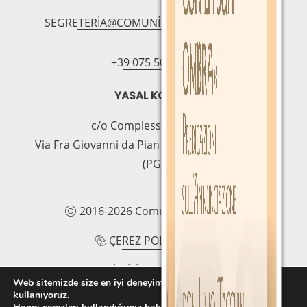
SEGRETERIA@COMUNITAMAGNIFICAT.ORG
+39 075 5094797
YASAL KOLTUK
c/o Complesso S.Manno
Via Fra Giovanni da Pian di Carpine, 63 - 06127
(PG)
2016-2026 Comunità Magnificat
ÇEREZ POLITIKASI
GIZLILIK POLITIKASI
Web sitemizde size en iyi deneyimi sunmak için çerezleri
kullanıyoruz.
PROTOCOLLO PER LA TUTELA DEI MINORI E