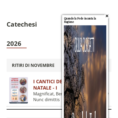
Quando la Fede incanta la
Catechesi
Ragione
2026
RITIRI DI NOVEMBRE
I CANTICI DEL
Sostieni la Comunità Magnificat
NATALE - I
il 24
Novembre
Magnificat, Benedictus,
Fai una donazione sul nostro conto
Nunc dimittis
bancario
IBAN:
IT49S0200803039000102071988
(clicca per copiare)