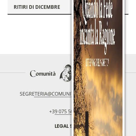
RITIRI DI DICEMBRE
I CANTICI DEL
NATALE - II
il 01
Dicembre
Magnificat, Benedictus,
Nunc dimittis
I CANTICI DEL
NATALE - III
il 15
Dicembre
Magnificat, Benedictus,
Nunc dimittis
SEGRETERIA@COMUNITAMAGNIFICAT.ORG
+39 075 5094797
LEGAL SEAT