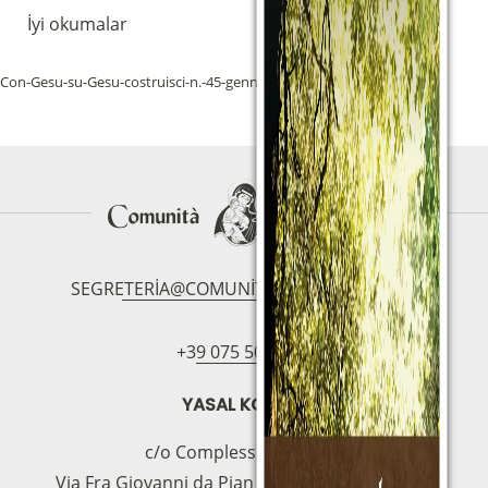
İyi okumalar
Con-Gesu-su-Gesu-costruisci-n.-45-gennaio-2023
İndir
SEGRETERIA@COMUNITAMAGNIFICAT.ORG
+39 075 5094797
YASAL KOLTUK
c/o Complesso S.Manno
Via Fra Giovanni da Pian di Carpine, 63 - 06127