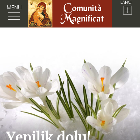
LANG
MENU
Yenilik dolu!