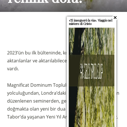
«Ti insegnerò la via». Viaggio nel
mistero di Cristo
2023’ün bu ilk bülteninde, kısa ve öz olarak
aktarılanlar ve aktarılabilecek olanlar için çok az yer
vardı.
Magnificat Dominum Topluluğu ile birliktelik
Sostieni la Comunità Magnificat
yolculuğundan, Londra’daki Romanyalı kardeşler için
düzenlenen seminerden, gençlik kış kampından,
Fai una donazione sul nostro conto
doğmakta olan yeni bir dua toplantısından ve Casa
bancario
Tabor’da yaşanan Yeni Yıl Arifesinden bahsediyoruz.
IBAN:
IT49S0200803039000102071988
(clicca per copiare)