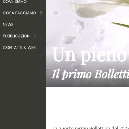
DOVE SIAMO
COSA FACCIAMO
NEWS
PUBBLICAZIONI
Un pieno 
CONTATTI & WEB
Il primo Bollett
In questo pirmo Bollettino del 2023