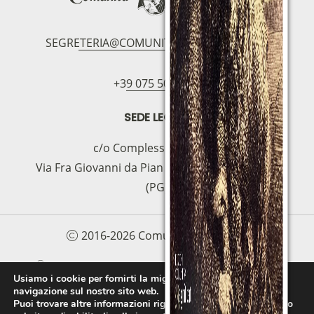
SEGRETERIA@COMUNITAMAGNIFICAT.ORG
+39 075 5094797
SEDE LEGALE
c/o Complesso S.Manno
Via Fra Giovanni da Pian di Carpine, 63 - 06127
(PG)
2016-2026 Comunità Magnificat
COOKIE POLICY
PRIVACY POLICY
Usiamo i cookie per fornirti la miglior esperienza d'uso e
navigazione sul nostro sito web.
PROTOCOLLO PER LA TUTELA DEI MINORI E
Puoi trovare altre informazioni riguardo a quali cookie usiamo