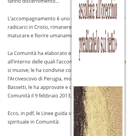
fanno discernimento…
L’accompagnamento è uno strumento prezioso per
radicarci in Cristo, rimanere fedeli alla chiamata,
maturare e fiorire umanamente e spiritualmente.
La Comunità ha elaborato e definito le linee guida
all’interno delle quali l’accompagnamento spirituale
Sostieni la Comunità Magnificat
si muove; le ha condivise con la Chiesa e
Fai una donazione sul nostro conto
l’Arcivescovo di Perugia, monsignor Gualtiero
bancario
Bassetti, le ha approvate e consegnate alla
IBAN:
IT49S0200803039000102071988
Comunità il 9 febbraio 2013.
(clicca per copiare)
Ecco, in pdf, le Linee guida sull’accompagnamento
spirituale in Comunità: