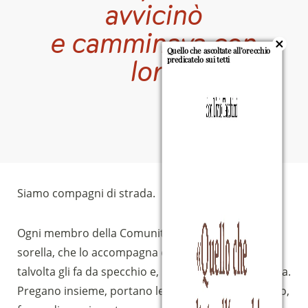
avvicinò
e camminava con
Quello che ascoltate all’orecchio
predicatelo sui tetti
loro
Luca
24, 15
Siamo compagni di strada.
Ogni membro della Comunità ha un fratello, una
sorella, che lo accompagna e lo sostiene, che
talvolta gli fa da specchio e, non di meno, lo provoca.
Pregano insieme, portano le questioni davanti a Dio,