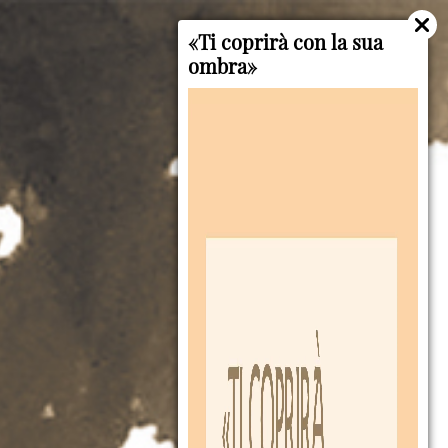
«Ti coprirà con la sua
ombra»