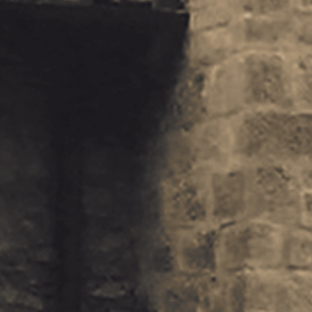
IBAN:
IT49S0200803039000102071988
(clicca per copiare)