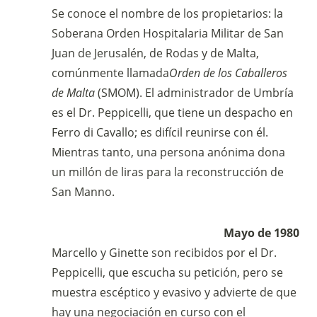
bancario
Se conoce el nombre de los propietarios: la
IBAN:
IT49S0200803039000102071988
Soberana Orden Hospitalaria Militar de San
(clicca per copiare)
Juan de Jerusalén, de Rodas y de Malta,
comúnmente llamada
Orden de los Caballeros
de Malta
(SMOM). El administrador de Umbría
es el Dr. Peppicelli, que tiene un despacho en
Ferro di Cavallo; es difícil reunirse con él.
Mientras tanto, una persona anónima dona
un millón de liras para la reconstrucción de
San Manno.
Mayo de 1980
Marcello y Ginette son recibidos por el Dr.
Peppicelli, que escucha su petición, pero se
muestra escéptico y evasivo y advierte de que
hay una negociación en curso con el