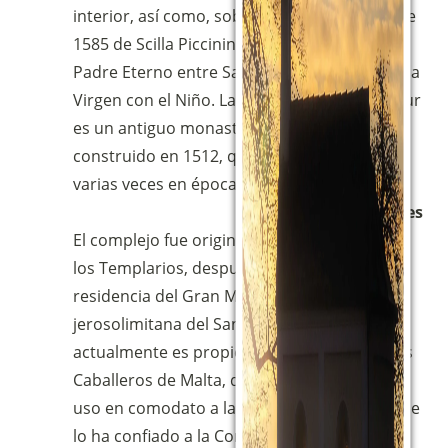
interior, así como, sobre el altar, un fresco de
1585 de Scilla Piccinini que representa al
Padre Eterno entre San Pedro y San Pablo y la
Virgen con el Niño. La casa rural situada al sur
es un antiguo monasterio fortificado
construido en 1512, que ha sido modificado
varias veces en épocas posteriores.
Propiedades
El complejo fue originalmente propiedad de
los Templarios, después, en 1307, fue
residencia del Gran Maestre de la Orden
jerosolimitana del Santo Sepulcro, y
actualmente es propiedad de la Orden de los
Caballeros de Malta, que han concedido su
uso en comodato a la Diócesis de Perusa, que
lo ha confiado a la Comunidad Magnificat.