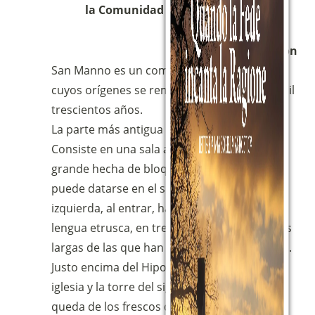
la Comunidad Magnificat.
Descripción
San Manno es un complejo monumental
cuyos orígenes se remontan a más de dos mil
trescientos años.
La parte más antigua es la tumba etrusca.
Consiste en una sala abovedada bastante
grande hecha de bloques de travertino, y
puede datarse en el siglo III a.C. En la pared
izquierda, al entrar, hay una inscripción en
lengua etrusca, en tres líneas, una de las más
largas de las que han llegado hasta nosotros.
Justo encima del Hipogeo se encuentra la
iglesia y la torre del siglo XIV, con lo que
queda de los frescos del siglo XIII en su