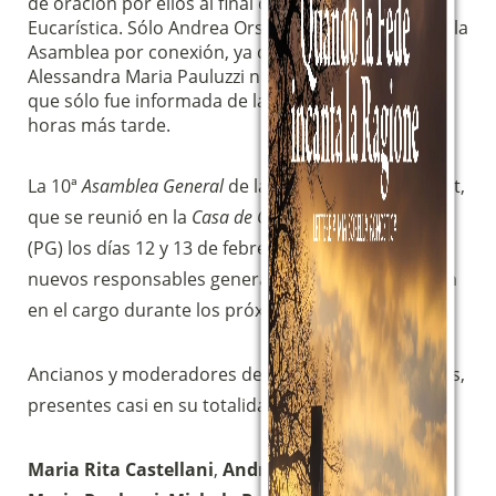
de oración por ellos al final de la Celebración
Eucarística. Sólo Andrea Orsini estuvo presente en la
Asamblea por conexión, ya que estaba enfermo, y
Alessandra Maria Pauluzzi no estuvo presente, ya
que sólo fue informada de la elección un par de
horas más tarde.
La 10ª
Asamblea General
de la Comunidad Magnificat,
que se reunió en la
Casa de Oración Tabor
de Agello
(PG) los días 12 y 13 de febrero de 2022, eligió a los
nuevos responsables generales que permanecerán
en el cargo durante los próximos tres años.
Ancianos y moderadores de todas las fraternidades,
presentes casi en su totalidad, elegidos, por orden:
Maria Rita Castellani
,
Andrea Orsini
,
Alessandra
Sostieni la Comunità Magnificat