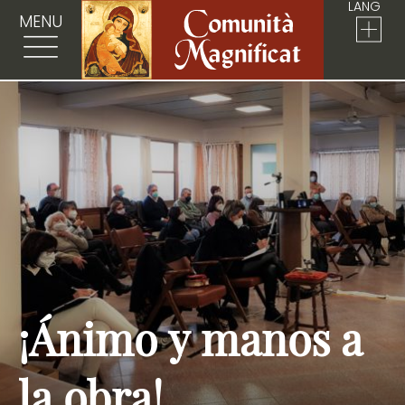
LANG
MENU
¡Ánimo y manos a
la obra!