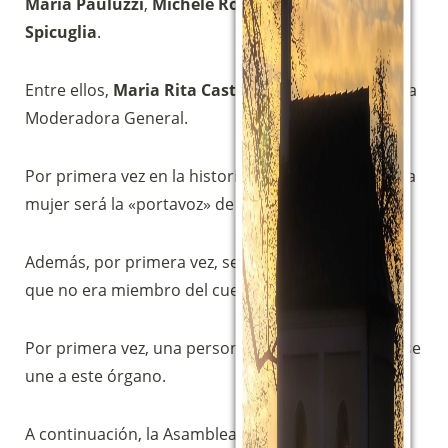
Maria Pauluzzi
,
Michele Rossetti
y
Angelo
Fai una donazione sul nostro conto
Spicuglia
.
bancario
IBAN:
IT49S0200803039000102071988
Entre ellos,
Maria Rita Castellani
fue elegida nueva
(clicca per copiare)
Moderadora General.
Por primera vez en la historia de la Comunidad, una
mujer será la «portavoz» de la Comunidad.
Además, por primera vez, se eligió a una persona
que no era miembro del cuerpo de ancianos.
Por primera vez, una persona de la Zona de Sicilia se
une a este órgano.
A continuación, la Asamblea procedió a elegir a los