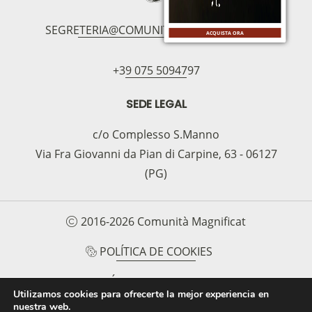
SEGRETERIA@COMUNITAMAGNIFICAT.ORG
ACQUISTA ORA
+39 075 5094797
SEDE LEGAL
c/o Complesso S.Manno
Via Fra Giovanni da Pian di Carpine, 63 - 06127
(PG)
2016-2026 Comunità Magnificat
POLÍTICA DE COOKIES
POLÍTICA DE PRIVACIDAD
Utilizamos cookies para ofrecerte la mejor experiencia en
nuestra web.
PROTOCOLLO PER LA TUTELA DEI MINORI E