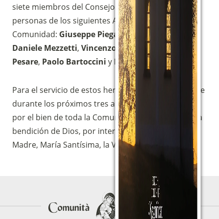
siete miembros del Consejo Consultivo, en las
personas de los siguientes Ancianos de la
Comunidad:
Giuseppe Piegai
,
Stefano Ragnacci
,
Daniele Mezzetti
,
Vincenzo Genovese
,
Oreste
Pesare
,
Paolo Bartoccini
y
Massimo Roscini
.
Para el servicio de estos hermanos y hermanas, que
durante los próximos tres años deberán trabajar
por el bien de toda la Comunidad, pedimos la plena
bendición de Dios, por intercesión de Su Santa
Madre, María Santísima, la Virgen del Magníficat.