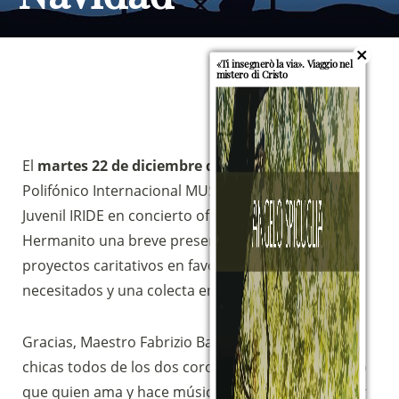
«Ti insegnerò la via». Viaggio nel
mistero di Cristo
El
martes 22 de diciembre de 2021
, el Coro
Polifónico Internacional MUSICANOVA y el Coro
Juvenil IRIDE en concierto ofrecerán a la Operación
Hermanito una breve presentación de sus
proyectos caritativos en favor de los «hermanitos»
necesitados y una colecta entre el público.
Gracias, Maestro Fabrizio Barchi, y gracias chicos y
chicas todos de los dos coros… Es realmente cierto
que quien ama y hace música no puede evitar abrir