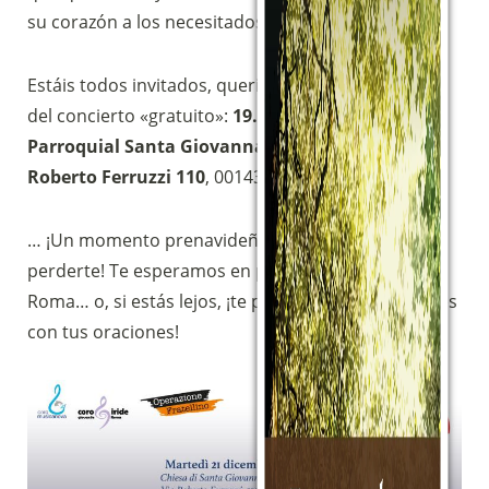
su corazón a los necesitados.
Estáis todos invitados, queridos amigos: Comienzo
del concierto «gratuito»:
19.30 h
–
Iglesia
Parroquial Santa Giovanna Antida Thouret
,
Via
Roberto Ferruzzi 110
, 00143
Roma
.
… ¡Un momento prenavideño que no debes
perderte! Te esperamos en persona si estás en
Roma… o, si estás lejos, ¡te pedimos que nos apoyes
Sostieni la Comunità Magnificat
con tus oraciones!
Fai una donazione sul nostro conto
bancario
IBAN:
IT49S0200803039000102071988
(clicca per copiare)