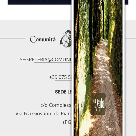
SEGRETERIA@COMUNITAMAGNIFICAT.ORG
+39 075 5094797
SEDE LEGAL
c/o Complesso S.Manno
Via Fra Giovanni da Pian di Carpine, 63 - 06127
(PG)