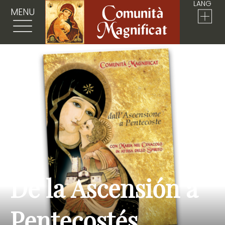
LANG
MENU
De la Ascensión a
Pentecostés