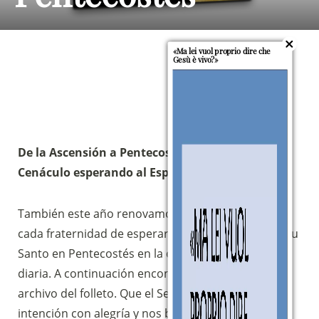
«Ma lei vuol proprio dire che
Gesù è vivo?»
De la Ascensión a Pentecostés. Con María en el
Cenáculo esperando al Espíritu.
También este año renovamos el compromiso en
Sostieni la Comunità Magnificat
cada fraternidad de esperar el descenso del Espíritu
Fai una donazione sul nostro conto
Santo en Pentecostés en la oración comunitaria
bancario
diaria. A continuación encontrarás el enlace al
IBAN:
IT49S0200803039000102071988
archivo del folleto. Que el Señor reciba esta
(clicca per copiare)
intención con alegría y nos bendiga.