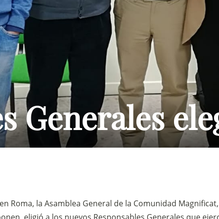
s Generales ele
 en Roma, la Asamblea General de la Comunidad Magnificat
onen, eligió a los nuevos Responsables Generales que ejerc
Sostieni la Comunità Magnificat