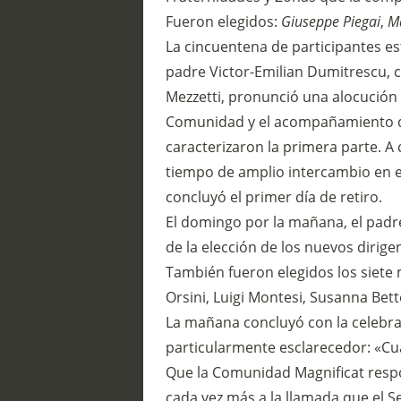
Fueron elegidos:
Giuseppe Piegai
,
Ma
La cincuentena de participantes es
padre Victor-Emilian Dumitrescu, c
Mezzetti, pronunció una alocución p
Comunidad y el acompañamiento que 
caracterizaron la primera parte. A
tiempo de amplio intercambio en el
concluyó el primer día de retiro.
El domingo por la mañana, el padre
de la elección de los nuevos dirig
También fueron elegidos los siete
Orsini, Luigi Montesi, Susanna Bett
La mañana concluyó con la celebraci
particularmente esclarecedor: «Cua
Que la Comunidad Magnificat respo
cada vez más a la llamada que el S