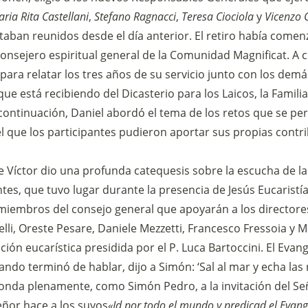
ria Rita Castellani
,
Stefano Ragnacci
,
Teresa Ciociola
y
Vicenzo 
Fai una donazione sul nostro conto bancario
taban reunidos desde el día anterior. El retiro había comenz
IBAN:
IT49S0200803039000102071988
onsejero espiritual general de la Comunidad Magnificat. A 
(clicca per copiare)
ara relatar los tres años de su servicio junto con los demá
está recibiendo del Dicasterio para los Laicos, la Familia 
 continuación, Daniel abordó el tema de los retos que se per
 que los participantes pudieron aportar sus propias contrib
 Víctor dio una profunda catequesis sobre la escucha de la
entes, que tuvo lugar durante la presencia de Jesús Eucaris
 miembros del consejo general que apoyarán a los directore
elli, Oreste Pesare, Daniele Mezzetti, Francesco Fressoia y 
ón eucarística presidida por el P. Luca Bartoccini. El Evang
ndo terminó de hablar, dijo a Simón: ‘Sal al mar y echa las 
nda plenamente, como Simón Pedro, a la invitación del Se
eñor hace a los suyos
«Id por todo el mundo y predicad el Evang