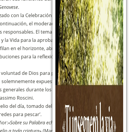
Genovese
.
ado con la Celebración Eucarística, presidida por el
continuación, el moderador general saliente, Daniele
s responsables. El tema de la internacionalización de la
y la Vida para la aprobación del nuevo Estatuto
filan en el horizonte, abriendo para la asamblea un
uciones para la reflexión. La Adoración Eucarística
 voluntad de Dios para preparar a la asamblea al paso
tía solemnemente expuesto.
s generales durante los próximos tres años: Andrea
Massimo Roscini.
elio del día, tomado del Evangelio de Lucas, resultó
redes para pescar’.
ñor:
«Sobre su Palabra echaré las redes
» y corresponda
elio a toda criatura
» (Marcos, 16.15).