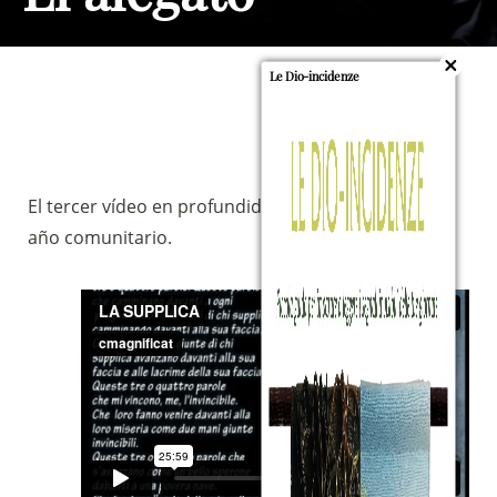
Le Dio-incidenze
El tercer vídeo en profundidad para el viaje de este
año comunitario.
Sostieni la Comunità Magnificat
Fai una donazione sul nostro conto
bancario
IBAN:
IT49S0200803039000102071988
(clicca per copiare)