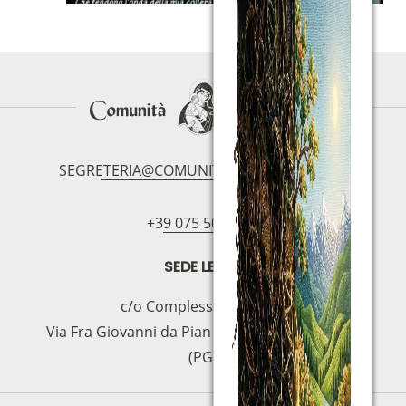
SEGRETERIA@COMUNITAMAGNIFICAT.ORG
+39 075 5094797
SEDE LEGAL
c/o Complesso S.Manno
Via Fra Giovanni da Pian di Carpine, 63 - 06127
(PG)