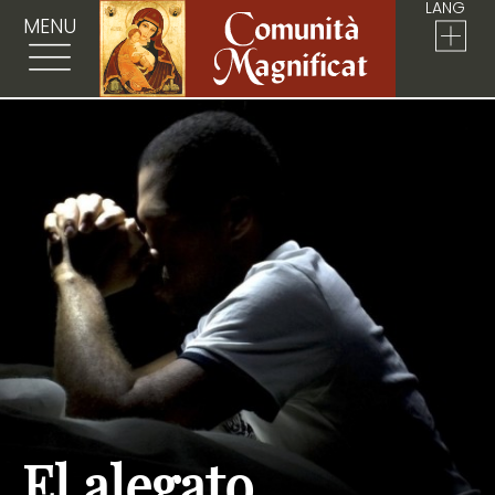
LANG
MENU
El alegato