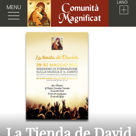
LANG
MENU
La Tienda de David