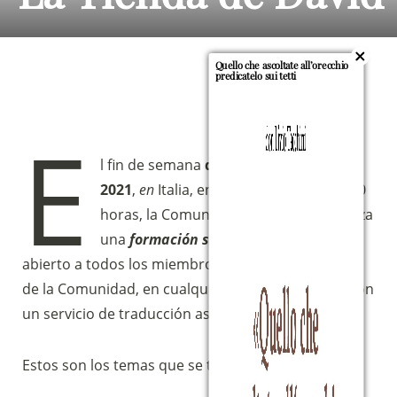
Quello che ascoltate all’orecchio
predicatelo sui tetti
E
l fin de semana
del 29-30 de mayo de
2021
,
en
Italia, entre las 16.00 y las 19.00
horas, la Comunidad Magnificat organiza
una
formación sobre música y canto
abierto a todos los miembros de las Fraternidades
de la Comunidad, en cualquier parte del mundo, con
un servicio de traducción asegurado.
Estos son los temas que se tratarán: