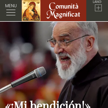
LANG
MENU
«¡Mi bendición!»