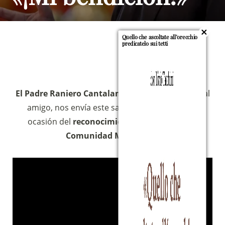
Quello che ascoltate all’orecchio
predicatelo sui tetti
El Padre Raniero Cantalamessa
, nuestro cardenal
amigo, nos envía este saludo y bendición con
ocasión del
reconocimiento pontificio de la
Comunidad Magnificat
.
Sostieni la Comunità Magnificat
Fai una donazione sul nostro conto
bancario
IBAN:
IT49S0200803039000102071988
(clicca per copiare)