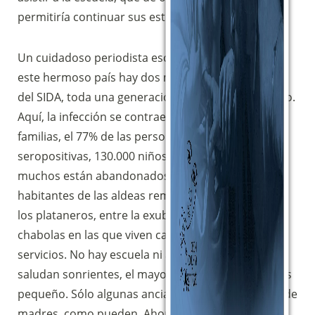
permitiría continuar sus estudios.
Un cuidadoso periodista escribe al respecto: «En
este hermoso país hay dos millones de huérfanos
del SIDA, toda una generación de padres ha muerto.
Aquí, la infección se contrae en el seno de las
familias, el 77% de las personas casadas son
seropositivas, 130.000 niños están infectados,
muchos están abandonados. Son los últimos
habitantes de las aldeas remotas del interior, bajo
los plataneros, entre la exuberante vegetación. Las
chabolas en las que viven carecen de agua y
servicios. No hay escuela ni asistencia sanitaria. Te
saludan sonrientes, el mayor coge en brazos al más
pequeño. Sólo algunas ancianas, agotadas, hacen de
madres, como pueden. Ahora me asombro de