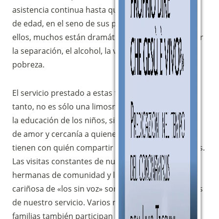
asistencia continua hasta que alcanzan la mayoría
de edad, en el seno de sus propias familias. Entre
ellos, muchos están dramáticamente marcados por
la separación, el alcohol, la violencia y la profunda
pobreza.
El servicio prestado a estas familias rumanas, por
tanto, no es sólo una limosna para el crecimiento y
la educación de los niños, sino ante todo un gesto
de amor y cercanía a quienes -muchas veces- no
tienen con quién compartir sus dificultades y penas.
Las visitas constantes de nuestros hermanos y
hermanas de comunidad y la escucha atenta y
cariñosa de «los sin voz» son rasgos fundamentales
de nuestro servicio. Varios miembros de estas
familias también participan más o menos