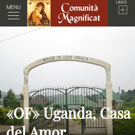
LANG
MENU
«OF» Uganda, Casa
del Amor