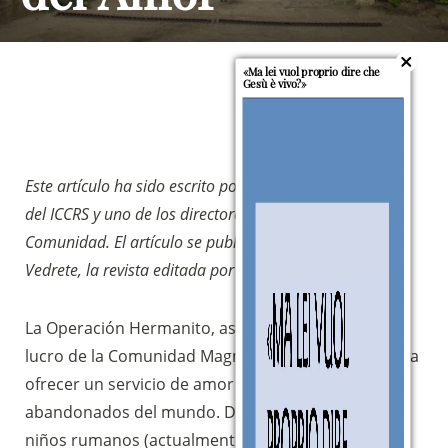
«Ma lei vuol proprio dire che
Gesù è vivo?»
Este artículo ha sido escrito por Oreste Pesare, director
del ICCRS y uno de los directores generales de la
Comunidad. El artículo se publica también en Venite e
Vedrete, la revista editada por la Comunidad.
La Operación Hermanito, asociación sin ánimo de
lucro de la Comunidad Magnificat, se compromete a
ofrecer un servicio de amor a los niños pobres y
abandonados del mundo. Desde 2004, más de 80
niños rumanos (actualmente hay 51) han recibido