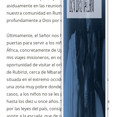
asiduamente en las reuniones de oración de
nuestra comunidad en Rumania. Alabamos
profundamente a Dios por ello.
Últimamente, el Señor nos ha abierto nuevas
puertas para servir a los niños abandonados de
África, concretamente de Uganda. Durante uno de
mis viajes misioneros, en octubre de 2011, tuve la
oportunidad de visitar el orfanato «Casa del Amor»
de Rubirizi, cerca de Mbarara, una pequeña ciudad
situada en el extremo occidental del sur de Uganda:
una zona muy pobre donde, en la mayoría de los
casos, a los niños no se les permite llevar zapatos
hasta los diez u once años. Sólo entonces, obligados
por las leyes del país, consiguen zapatos para poder
asistir a la escuela, que de otro modo no les