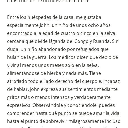
construcción de un nuevo dormitorio.
Entre los huéspedes de la casa, me gustaba
especialmente John, un niño de unos ocho años,
encontrado a la edad de cuatro o cinco en la selva
cercana que divide Uganda del Congo y Ruanda. Sin
duda, un niño abandonado por refugiados que
huían de la guerra. Los médicos dicen que debió de
vivir al menos unos meses solo en la selva,
Sostieni la Comunità Magnificat
alimentándose de hierba y nada más. Tiene
Fai una donazione sul nostro conto
atrofiado todo el lado derecho del cuerpo e, incapaz
bancario
de hablar, John expresa sus sentimientos mediante
IBAN:
IT49S0200803039000102071988
gritos más o menos intensos y verdaderamente
(clicca per copiare)
expresivos. Observándole y conociéndole, puedes
comprender hasta qué punto se puede amar la vida
hasta el punto de sobrevivir milagrosamente incluso