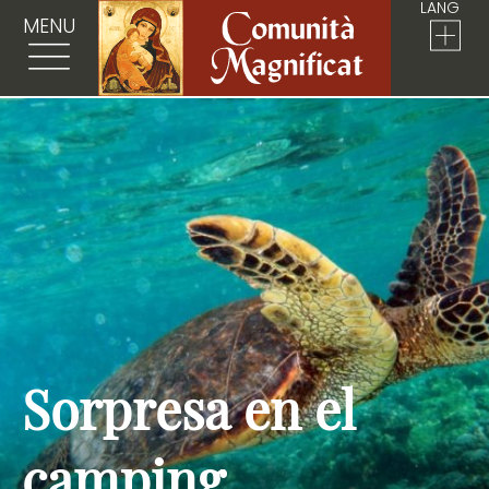
LANG
MENU
Sorpresa en el
camping