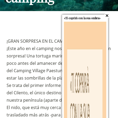
«Ti coprirà con la sua ombra»
¡GRAN SORPRESA EN EL CAMPING!
¡Este año en el camping nos hemos llevado una gran
sorpresa! Una tortuga marina Caretta Caretta llegó
poco antes del amanecer del 12 de junio a la playa
del Camping Village Paestum -justo donde suelen
estar las sombrillas de la playa- ¡y puso 75 huevos!
Se trata del primer informe de este año en la costa
del Cilento, el único destino de las tortugas en
nuestra península (aparte de las islas).
El nido, que está muy cerca de la costa, fue
trasladado más atrás -para protegerlo de las