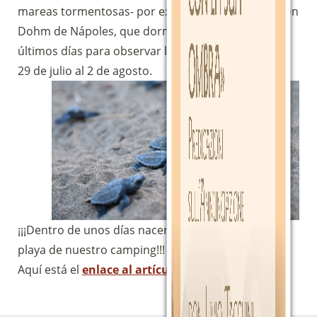
mareas tormentosas- por expertos del centro Anton
Sostieni la Comunità Magnificat
Dohm de Nápoles, que dormirán junto al nido los
Fai una donazione sul nostro conto
últimos días para observar la eclosión, prevista del
bancario
29 de julio al 2 de agosto.
IBAN:
IT49S0200803039000102071988
(clicca per copiare)
¡¡¡Dentro de unos días nacerán 75 tortugas en la
playa de nuestro camping!!! ¡¡¡Qué maravilla!!!
Aquí está el
enlace al artículo de Repubblica