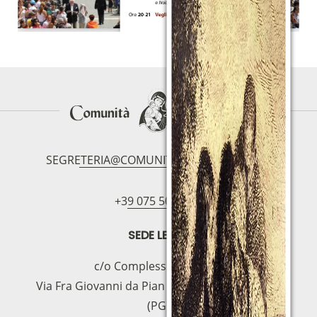
SEGRETERIA@COMUNITAMAGNIFICAT.ORG
+39 075 5094797
SEDE LEGAL
c/o Complesso S.Manno
Via Fra Giovanni da Pian di Carpine, 63 - 06127
(PG)