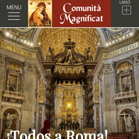
LANG
MENU
¡Todos a Roma!