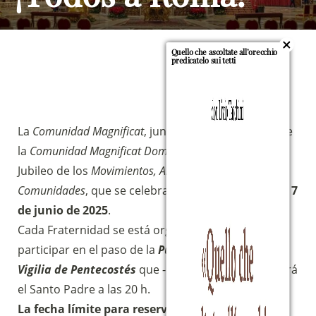
Quello che ascoltate all’orecchio
predicatelo sui tetti
La
Comunidad Magnificat
, junto con los miembros de
la
Comunidad Magnificat Dominum
, participará en el
Jubileo de los
Movimientos, Asociaciones y Nuevas
Comunidades
, que se celebrará en Roma, el
sábado 7
de junio de 2025
.
Cada Fraternidad se está organizando para
participar en el paso de la
Puerta Santa
y en la
Vigilia de Pentecostés
que -Dios mediante- presidirá
el Santo Padre a las 20 h.
La fecha límite para reservar
, dirigiéndote al