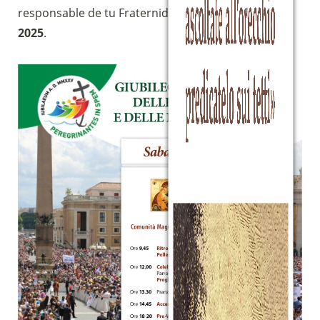
responsable de tu Fraternidad
, es el 6 de abril de
2025
.
Sostieni la Comunità Magnificat
Fai una donazione sul nostro conto
bancario
IBAN:
IT49S0200803039000102071988
(clicca per copiare)