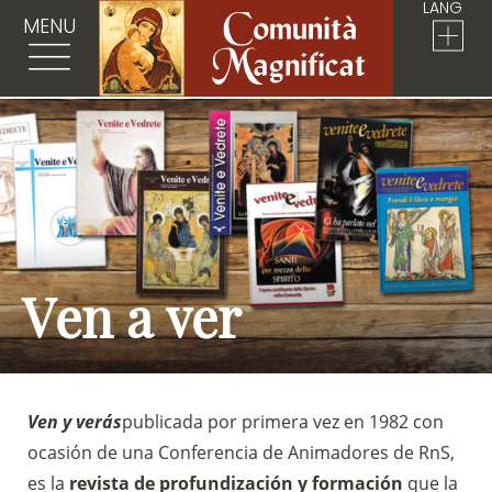
LANG
MENU
Ven a ver
Ven y verás
publicada por primera vez en 1982 con
ocasión de una Conferencia de Animadores de RnS,
es la
revista de profundización y formación
que la