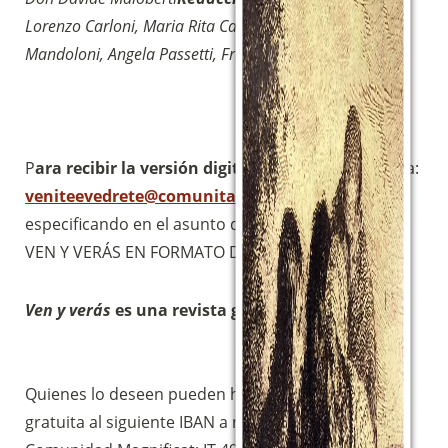
Sostieni la Comunità Magnificat
Lorenzo Carloni, Maria Rita Castellani, Valentina
Fai una donazione sul nostro conto
Mandoloni, Angela Passetti, Francesca Tura Menghini.
bancario
IBAN:
IT49S0200803039000102071988
(clicca per copiare)
P
ara recibir la versión digital GRATUITA:
Escribe a:
veniteevedrete@comunitamagnificat.org
especificando en el asunto del correo electrónico:
VEN Y VERÁS EN FORMATO DIGITAL.
Ven y verás
es una revista gratuita
.
Quienes lo deseen pueden hacer una ofrenda
gratuita al siguiente IBAN a nombre de la