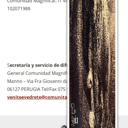
Comunidad Magnificat: IT 49 S 02008 03039 000
102071988
S
ecretaría y servicio de difusión:
Secretaría
General Comunidad Magnificat c/o Complesso San
Manno – Via Fra Giovanni da Pian di Carpine, 63
06127 PERUGIA Tel/Fax 075 5057190 Mail:
veniteevedrete@comunitamagnificat.org