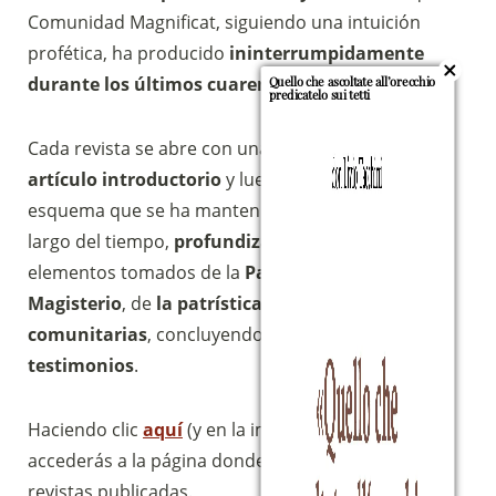
Comunidad Magnificat, siguiendo una intuición
profética, ha producido
ininterrumpidamente
durante los últimos cuarenta años.
Quello che ascoltate all’orecchio
predicatelo sui tetti
Cada revista se abre con una
oración
, contiene
un
artículo introductorio
y luego, siguiendo un
esquema que se ha mantenido bastante fiel a lo
largo del tiempo,
profundiza en un tema
con
elementos tomados de la
Palabra de Dios
, del
Magisterio
, de
la patrística
y de
reflexiones
comunitarias
, concluyendo a menudo con
testimonios
.
Haciendo clic
aquí
(y en la imagen de abajo)
accederás a la página donde encontrarás todas las
revistas publicadas.