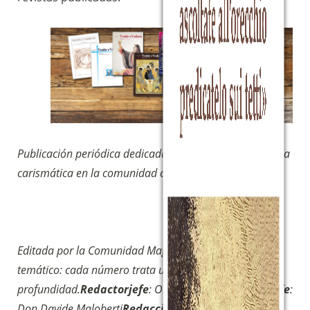
Publicación periódica dedicada a la formación de la vida
carismática en la comunidad cristiana.
Editada por la Comunidad Magnificat, tiene un enfoque
temático: cada número trata un tema en detalle y en
profundidad.
Redactor
jefe
: Oreste Pesare
Redactor
jefe
:
Don Davide Maloberti
Redacción
: Elisabetta Canoro,