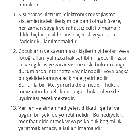
olmalıdır.
Kişilerarası iletişim, elektronik mesajlaşma
sistemlerindeki iletişim de dahil olmak üzere,
her zaman saygılı ve rahatsız edici olmamalı;
dilde hiçbir şekilde cinsel içerikli veya kaba
ifadeler kullanılmamalıdır.
Çocukların ve savunmasız kişilerin videoları veya
fotoğrafları, yalnızca hak sahibinin geçerli rızası
ile ve ilgili kişiye zarar verme riski bulunmadığı
durumlarda internette yayınlanabilir veya başka
bir şekilde kamuya açık hale getirilebilir.
Bununla birlikte, yürürlükteki medeni hukuk
mevzuatında belirlenen diğer hükümlere de
uyulması gerekmektedir.
Sostieni la Comunità Magnificat
Verilen ve alınan hediyeler, dikkatli, şeffaf ve
uygun bir şekilde yönetilmelidir. Bu hediyeler,
Fai una donazione sul nostro conto
menfaat elde etmek veya psikolojik bağımlılık
bancario
yaratmak amacıyla kullanılmamalıdır.
IBAN:
IT49S0200803039000102071988