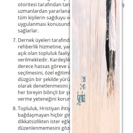
otoritesi tarafından tanınan unvanlara sahip dış
uzmanlardan yararlanarak, sorumluluk sahibi
tüm kişilerin sağduyu ve iffet erdemlerinin
uygulanması konusunda özel eğitimlerini
sağlarlar.
Dernek üyeleri tarafından yürütülen manevi
rehberlik hizmetine, yani suistimal riskine en
açık olan topluluk faaliyetine özel önem
verilmektedir. Kardeşlik Sorumluları, bu son
derece hassas göreve uygun kişilerin
seçilmesini, özel eğitimlerini ve bu hizmetin
düzgün bir şekilde yürütüldüğünün periyodik
olarak denetlenmesini gözeterek, eşlik edilen
her bireyin bilinçli bir şekilde kendi kararlarını
verme yeteneğini korumaya çalışırlar.
Topluluk, Hristiyan ihtiyatının uygulanmasıyla
bağdaşmayan hiçbir girişimin, ister salt
dikkatsizlikten ister eğlence amacıyla olsun,
düzenlenmemesini gözetir.