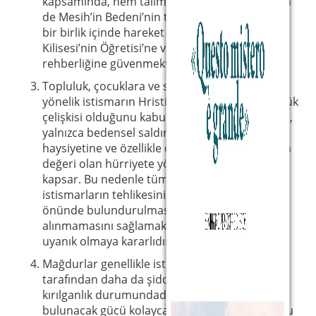
kapsamında, hem talimat ve destek almak hem
de Mesih’in Bedeni’nin tüm bileşenleriyle etkili
bir birlik içinde hareket etmek amacıyla Katolik
Kilisesi’nin Öğretisi’ne ve Ruhani Liderlerin
rehberliğine güvenmektedir.
Topluluk, çocuklara ve savunmasız kişilere
yönelik istismarın Hristiyan tanıklığının en büyük
çelişkisi olduğunu kabul eder. İstismar kavramı,
yalnızca bedensel saldırıları değil, kişinin
haysiyetine ve özellikle de özgürlüğün en üstün
değeri olan hürriyete yönelik tüm ihlalleri de
kapsar. Bu nedenle tüm üyeler, bu tür
istismarların tehlikesinin sürekli olarak göz
önünde bulundurulmasını ve asla hafife
alınmamasını sağlamak için sürekli olarak
uyanık olmaya kararlıdır.
Mağdurlar genellikle istismarın kendisi
tarafından daha da şiddetlendirilen bir
kırılganlık durumundadırlar ve şikayette
bulunacak gücü kolayca bulamazlar; hatta çoğu