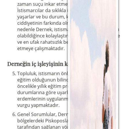
zaman suçu inkar etmeye kadar varırlar.
İstismarcılar da sıklıkla içsel bir kopukluk
yaşarlar ve bu durum, kendi davranışlarının
ciddiyetinin farkında olmalarını engeller. Bu
nedenle Dernek, istismarın ortaya çıkarılmasını
olabildiğince kolaylaştırmaya özen göstermekte
ve en ufak rahatsızlık belirtilerini bile tespit
etmeye çalışmaktadır.
Derneğin iç işleyişinin korunması hakkında
Topluluk, istismarın önlenmesinin ilk yolunun
eğitim olduğunun bilincindedir. Bu nedenle,
öncelikle yıllık eğitim programında, yaşam
durumlarına göre uyarlanmış ihtiyat ve iffet
erdemlerinin uygulanmasına düzenli olarak
vurgu yapmaktadır.
Genel Sorumlular, Derneğin faaliyet gösterdiği
bölgelerdeki Piskoposlar Konferansları
tarafından sağlanan yönergelere uyarak, kilise