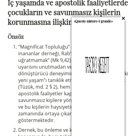
İç yaşamda ve apostolik faaliyetlerde
çocukların ve savunmasız kişilerin
korunmasına ilişkin protokol
«Questo mistero è grande»
Önsöz
“Magnificat Topluluğu” adlı uluslararası özel
inananlar derneği, Rab’bin “küçükleri skandala
uğratmamak” (Mk 9,42) yönündeki ciddi
uyarısını unutmadan ve “Tanrı’nın sevgisinin
dönüştürücü deneyiminin meyvesi olan Ruh’taki
yeni yaşam”ı tanıklık etmeye çağrıldığını bilerek
(Tüzük, md. 2 § 2), hem Topluluk içinde hem de
apostolik faaliyetler kapsamında, çocuklara ve
savunmasız kişilere yönelik istismarı önlemeye
ve bu kişilerin haysiyetine yönelik tüm ihlalleri
zamanında ortaya çıkarmaya azami özen
göstermektedir.
Dernek, bu önleme ve koruma çalışmaları