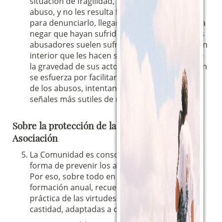
situación de fragilidad, agravada por el propio
abuso, y no les resulta fácil encontrar la fuerza
para denunciarlo, llegando a menudo incluso a
negar que hayan sufrido el abuso. También los
abusadores suelen sufrir formas de disociación
interior que les hacen ser poco conscientes de
la gravedad de sus actos. Por eso, la Asociación
se esfuerza por facilitar al máximo la denuncia
de los abusos, intentando detectar hasta las
señales más sutiles de malestar.
Sobre la protección de la vida interna de la
Asociación
La Comunidad es consciente de que la mejor
forma de prevenir los abusos es la formación.
Por eso, sobre todo en el Itinerario de
formación anual, recuerda periódicamente la
práctica de las virtudes de la prudencia y la
castidad, adaptadas a cada estado de vida.