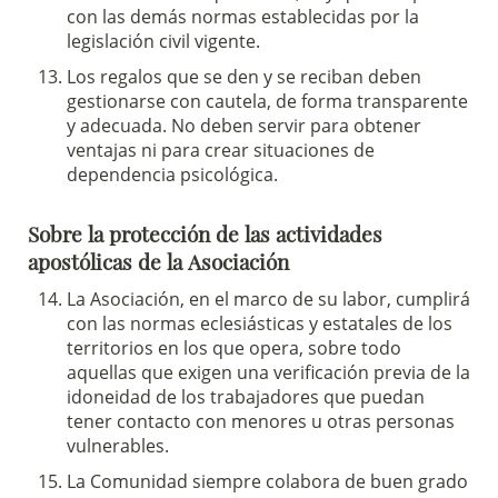
con las demás normas establecidas por la
legislación civil vigente.
Los regalos que se den y se reciban deben
gestionarse con cautela, de forma transparente
y adecuada. No deben servir para obtener
Sostieni la Comunità Magnificat
ventajas ni para crear situaciones de
Fai una donazione sul nostro conto
dependencia psicológica.
bancario
IBAN:
IT49S0200803039000102071988
Sobre la protección de las actividades
(clicca per copiare)
apostólicas de la Asociación
La Asociación, en el marco de su labor, cumplirá
con las normas eclesiásticas y estatales de los
territorios en los que opera, sobre todo
aquellas que exigen una verificación previa de la
idoneidad de los trabajadores que puedan
tener contacto con menores u otras personas
vulnerables.
La Comunidad siempre colabora de buen grado