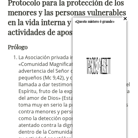
Protocolo para la protección de los
menores y las personas vulnerables
en la vida interna y en las
«Questo mistero è grande»
actividades de apostolado
Prólogo
La Asociación privada internacional de fieles
«Comunidad Magnificat», recordando la grave
advertencia del Señor de no escandalizar a los
pequeños (Mc 9,42), y consciente de que está
llamada a dar testimonio de «la vida nueva en el
Espíritu, fruto de la experiencia transformadora
del amor de Dios» (Estatutos, art. 2, § 2), se
toma muy en serio la prevención de los abusos
contra menores y personas vulnerables, así
como la detección oportuna de cualquier
atentado contra la dignidad de estos, tanto
dentro de la Comunidad como en el marco de