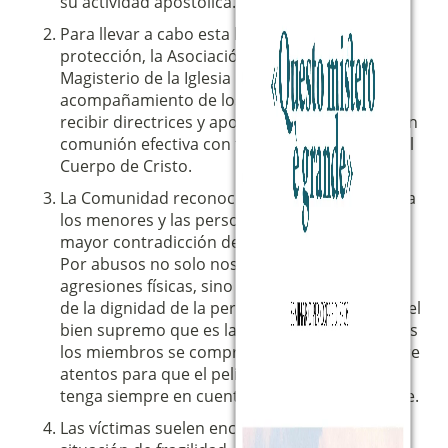
su actividad apostólica.
Para llevar a cabo esta labor de prevención y
protección, la Asociación se apoya en el
Magisterio de la Iglesia Católica y en el
acompañamiento de los pastores, tanto para
recibir directrices y apoyo como para actuar en
comunión efectiva con todos los miembros del
Cuerpo de Cristo.
La Comunidad reconoce que los abusos contra
los menores y las personas vulnerables son la
mayor contradicción del testimonio cristiano.
Por abusos no solo nos referimos a las
agresiones físicas, sino a todas las violaciones
de la dignidad de la persona y, en particular, del
bien supremo que es la libertad. Por eso, todos
los miembros se comprometen a estar siempre
atentos para que el peligro de tales abusos se
tenga siempre en cuenta y nunca se subestime.
Las víctimas suelen encontrarse en una