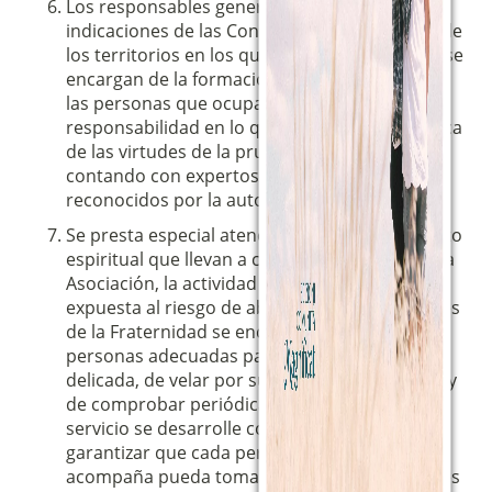
Los responsables generales, siguiendo las
indicaciones de las Conferencias Episcopales de
los territorios en los que opera la Asociación, se
encargan de la formación específica de todas
las personas que ocupan puestos de
responsabilidad en lo que respecta a la práctica
de las virtudes de la prudencia y la castidad,
contando con expertos externos con títulos
reconocidos por la autoridad eclesiástica.
Se presta especial atención al acompañamiento
espiritual que llevan a cabo los miembros de la
Asociación, la actividad comunitaria más
expuesta al riesgo de abusos. Los responsables
de la Fraternidad se encargan de elegir a las
personas adecuadas para esta tarea tan
delicada, de velar por su formación específica y
de comprobar periódicamente que este
servicio se desarrolle correctamente, para
garantizar que cada persona a la que se
acompaña pueda tomar sus propias decisiones