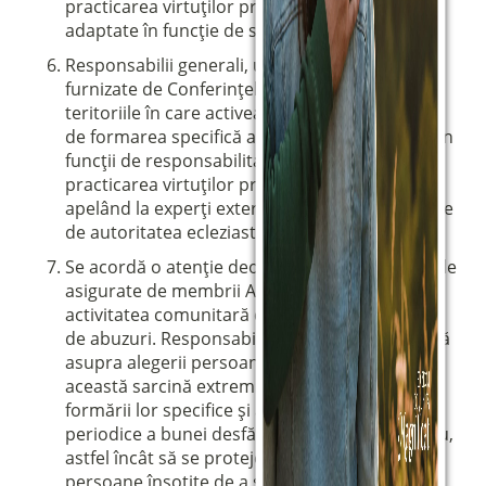
practicarea virtuților prudenței și castității,
adaptate în funcție de stările de viață.
Responsabilii generali, urmând îndrumările
furnizate de Conferințele Episcopale din
teritoriile în care activează Asociația, se ocupă
de formarea specifică a tuturor celor care dețin
funcții de responsabilitate în ceea ce privește
practicarea virtuților prudenței și castității,
apelând la experți externi cu titluri recunoscute
de autoritatea ecleziastică.
Se acordă o atenție deosebită însoțirii spirituale
asigurate de membrii Asociației, aceasta fiind
activitatea comunitară cea mai expusă riscului
de abuzuri. Responsabilii Fraternității veghează
asupra alegerii persoanelor potrivite pentru
această sarcină extrem de delicată, asupra
formării lor specifice și asupra verificării
periodice a bunei desfășurări a acestui serviciu,
astfel încât să se protejeze capacitatea fiecărei
persoane însoțite de a se autodetermina în