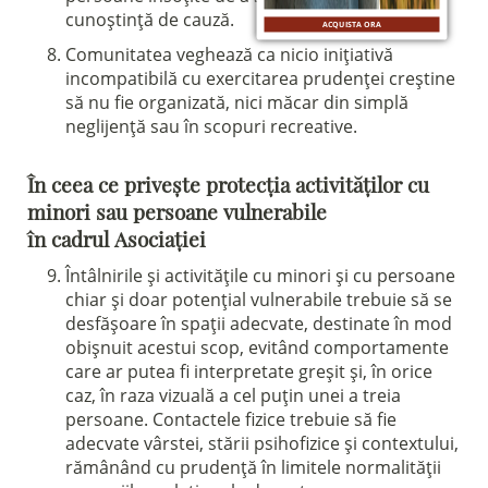
cunoștință de cauză.
ACQUISTA ORA
Comunitatea veghează ca nicio inițiativă
incompatibilă cu exercitarea prudenței creștine
să nu fie organizată, nici măcar din simplă
neglijență sau în scopuri recreative.
În ceea ce privește protecția activităților cu
minori sau persoane vulnerabile
în cadrul Asociației
Întâlnirile și activitățile cu minori și cu persoane
chiar și doar potențial vulnerabile trebuie să se
desfășoare în spații adecvate, destinate în mod
obișnuit acestui scop, evitând comportamente
care ar putea fi interpretate greșit și, în orice
caz, în raza vizuală a cel puțin unei a treia
persoane. Contactele fizice trebuie să fie
adecvate vârstei, stării psihofizice și contextului,
rămânând cu prudență în limitele normalității