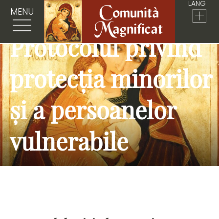
LANG
MENU
Protocolul privind
protecția minorilor
și a persoanelor
vulnerabile