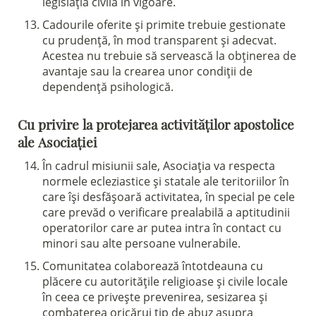
legislația civilă în vigoare.
Cadourile oferite și primite trebuie gestionate
cu prudență, în mod transparent și adecvat.
Sostieni la Comunità Magnificat
Acestea nu trebuie să servească la obținerea de
Fai una donazione sul nostro conto
avantaje sau la crearea unor condiții de
dependență psihologică.
bancario
IBAN:
IT49S0200803039000102071988
Cu privire la protejarea activităților apostolice
(clicca per copiare)
ale Asociației
În cadrul misiunii sale, Asociația va respecta
normele ecleziastice și statale ale teritoriilor în
care își desfășoară activitatea, în special pe cele
care prevăd o verificare prealabilă a aptitudinii
operatorilor care ar putea intra în contact cu
minori sau alte persoane vulnerabile.
Comunitatea colaborează întotdeauna cu
plăcere cu autoritățile religioase și civile locale
în ceea ce privește prevenirea, sesizarea și
combaterea oricărui tip de abuz asupra