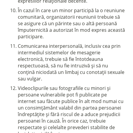
expresiilor relaționale decente.
În cazul în care un minor participă la o reuniune
comunitară, organizatorii reuniunii trebuie să
se asigure că un părinte sau o altă persoană
împuternicită a autorizat în mod expres această
participare.
Comunicarea interpersonală, inclusiv cea prin
intermediul sistemelor de mesagerie
electronică, trebuie să fie întotdeauna
respectuoasă, să nu fie intruzivă și să nu
conțină niciodată un limbaj cu conotații sexuale
sau vulgar.
Videoclipurile sau fotografiile cu minori și
persoane vulnerabile pot fi publicate pe
internet sau făcute publice în alt mod numai cu
un consimțământ valabil din partea persoanei
îndreptățite și fără riscul de a aduce prejudicii
persoanei în cauză. În orice caz, trebuie
respectate și celelalte prevederi stabilite de