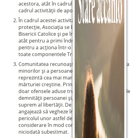
acestora, atât în cadrul Comunității, cât și în
cadrul activității de apostolat.
În cadrul acestei activități de prevenire și
protecție, Asociația se bazează pe Magisteriul
Bisericii Catolice și pe îndrumarea păstorilor,
atât pentru a primi îndrumări și sprijin, cât și
pentru a acționa într-o comuniune eficientă cu
toate componentele Trupului lui Hristos.
Comunitatea recunoaște că abuzurile împotriva
minorilor și a persoanelor vulnerabile
reprezintă cea mai mare contradicție a
mărturiei creștine. Prin abuzuri nu se înțeleg
doar ofensele aduse trupului, ci toate încălcările
demnității persoanei și, în special, ale binelui
suprem al libertății. De aceea, toți membrii se
angajează să vegheze în permanență ca
pericolul unor astfel de abuzuri să fie luat în
considerare în mod constant și să nu fie
niciodată subestimat.