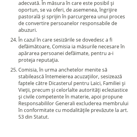
adecvată. În măsura în care este posibil și
oportun, se va oferi, de asemenea, îngrijire
pastorală și sprijin în parcurgerea unui proces
de convertire persoanelor responsabile de
abuzuri.
În cazul în care sesizările se dovedesc a fi
defăimătoare, Comisia ia măsurile necesare în
apărarea persoanei defăimate, pentru a-i
proteja reputația.
Comisia, în urma anchetelor menite să
stabilească întemeierea acuzațiilor, sesizează
faptele către Dicasterul pentru Laici, Familiei și
Vieții, precum și celorlalte autorități ecleziastice
și civile competente în materie, apoi propune
Responsabililor Generali excluderea membrului
în conformitate cu modalitățile prevăzute la art.
53 din Statut.