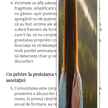
Victimele se află adesea într-o stare de
fragilitate, amplificată chiar de abuzul în sine, și
nu găsesc ușor puterea de a depune plângere,
ajungând nu de puține ori chiar să nege faptul
că au fost victime ale abuzului. Chiar și agresorii
suferă frecvent de forme de disociere interioară
care îi fac să nu conștientizeze pe deplin
gravitatea propriilor comportamente. De aceea,
Asociația se străduiește să simplifice cât mai
mult posibil semnalarea abuzurilor, încercând
să detecteze chiar și cele mai mici semne de
disconfort.
Cu privire la protejarea vieții interne a
asociației
Comunitatea este conștientă că prima formă de
prevenire a abuzurilor este formarea. Din acest
motiv, în primul rând în cadrul Parcursului
anual de formare, ea reamintește periodic