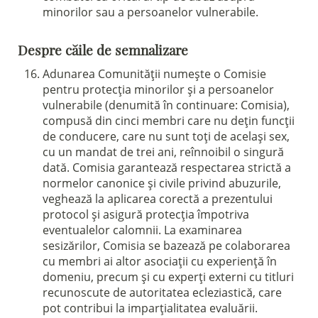
minorilor sau a persoanelor vulnerabile.
Despre căile de semnalizare
Adunarea Comunității numește o Comisie
pentru protecția minorilor și a persoanelor
vulnerabile (denumită în continuare: Comisia),
compusă din cinci membri care nu dețin funcții
de conducere, care nu sunt toți de același sex,
cu un mandat de trei ani, reînnoibil o singură
dată. Comisia garantează respectarea strictă a
normelor canonice și civile privind abuzurile,
veghează la aplicarea corectă a prezentului
protocol și asigură protecția împotriva
eventualelor calomnii. La examinarea
sesizărilor, Comisia se bazează pe colaborarea
cu membri ai altor asociații cu experiență în
domeniu, precum și cu experți externi cu titluri
recunoscute de autoritatea ecleziastică, care
pot contribui la imparțialitatea evaluării.