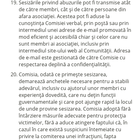
Sesizările privind abuzurile pot fi transmise atât
de către membri, cât și de către persoane din
afara asociației. Acestea pot fi aduse la
cunoștința Comisiei verbal, prin poștă sau prin
intermediul unei adrese de e-mail promovată în
mod eficient și accesibilă chiar și celor care nu
sunt membri ai asociației, inclusiv prin
intermediul site-ului web al Comunității. Adresa
de e-mail este gestionată de către Comisie cu
respectarea deplină a confidențialității.
Comisia, odată ce primește sesizarea,
demarează anchetele necesare pentru a stabili
adevărul, inclusiv cu ajutorul unor membri cu
experiență dovedită, care nu dețin funcții
guvernamentale și care pot ajunge rapid la locul
de unde provine sesizarea. Comisia adoptă fără
întârziere măsurile adecvate pentru protecția
victimelor, fără a aduce atingere faptului că, în
cazul în care există suspiciuni întemeiate cu
privire la comiterea unei infracțiuni, fapta