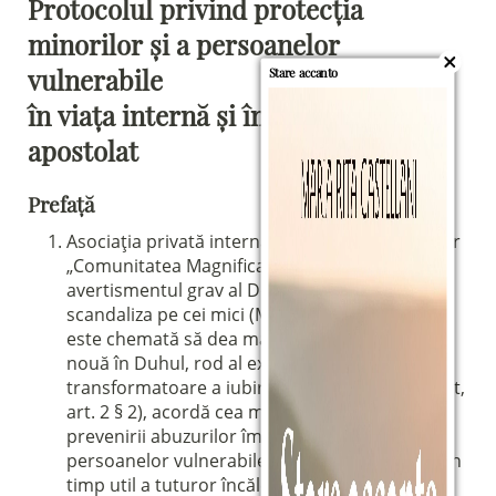
Protocolul privind protecția
minorilor și a persoanelor
vulnerabile
Stare accanto
în viața internă și în activitățile de
apostolat
Prefață
Asociația privată internațională a credincioșilor
„Comunitatea Magnificat”, ținând seama de
avertismentul grav al Domnului de a nu-i
scandaliza pe cei mici (Mc 9,42), conștientă că
este chemată să dea mărturie despre „viața
nouă în Duhul, rod al experienței
transformatoare a iubirii lui Dumnezeu” (Statut,
art. 2 § 2), acordă cea mai mare atenție
prevenirii abuzurilor împotriva minorilor și a
persoanelor vulnerabile, precum și depistării în
timp util a tuturor încălcărilor demnității