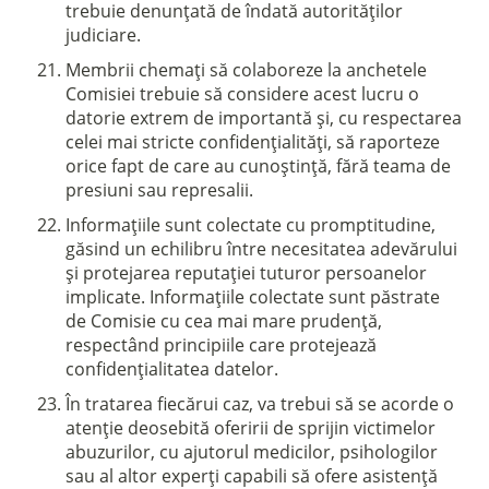
trebuie denunțată de îndată autorităților
judiciare.
Membrii chemați să colaboreze la anchetele
Comisiei trebuie să considere acest lucru o
datorie extrem de importantă și, cu respectarea
celei mai stricte confidențialități, să raporteze
orice fapt de care au cunoștință, fără teama de
presiuni sau represalii.
Informațiile sunt colectate cu promptitudine,
găsind un echilibru între necesitatea adevărului
și protejarea reputației tuturor persoanelor
implicate. Informațiile colectate sunt păstrate
de Comisie cu cea mai mare prudență,
respectând principiile care protejează
confidențialitatea datelor.
În tratarea fiecărui caz, va trebui să se acorde o
atenție deosebită oferirii de sprijin victimelor
abuzurilor, cu ajutorul medicilor, psihologilor
sau al altor experți capabili să ofere asistență