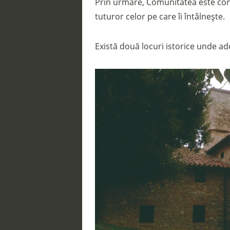
Prin urmare, Comunitatea este conș
tuturor celor pe care îi întâlnește.
Există două locuri istorice unde a