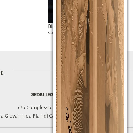
Biserica Madonna della Luce
văzută din fața ușii de la intrare.
SEDIU LEGAL
c/o Complesso S.Manno
ra Giovanni da Pian di Carpine, 63 - 06127 (PG)