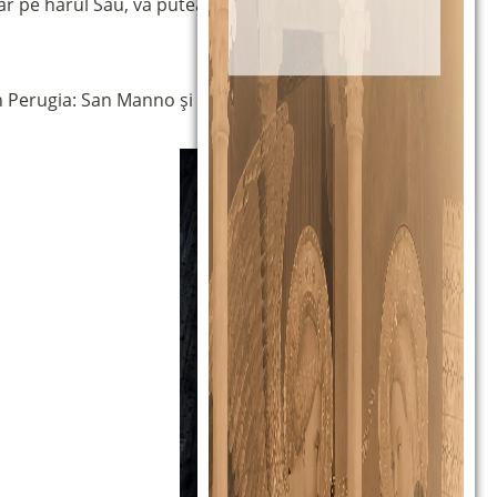
 pe harul Său, va putea oferi
„apă vie
” (Ioan 4:10; 7:38)
in Perugia: San Manno și Madonna della Luce.