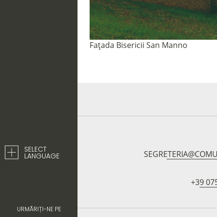
Fațada Bisericii San Manno
SELECT
SEGRETERIA@COMU
LANGUAGE
+39 07
URMĂRIȚI-NE PE