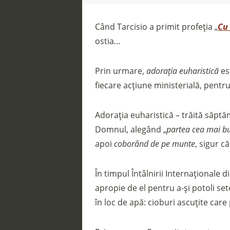
Când Tarcisio a primit profeția „
Cu 
ostia…
Prin urmare,
adorația euharistică
es
fiecare acțiune ministerială, pentr
Adorația euharistică – trăită săptăm
Domnul, alegând „
partea cea mai b
apoi
coborând de pe munte
, sigur 
În timpul Întâlnirii Internaționale 
apropie de el pentru a-și potoli set
în loc de apă: cioburi ascuțite care