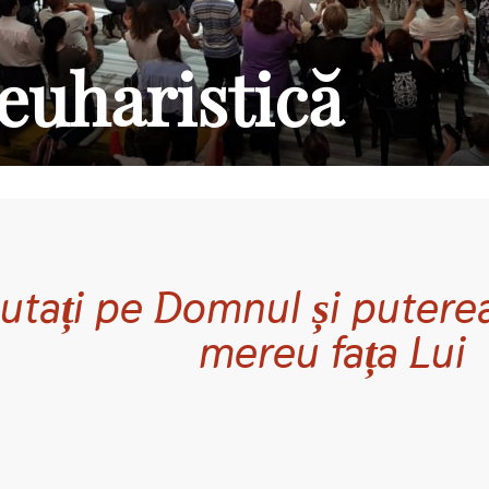
euharistică
utați pe Domnul și puterea
mereu fața Lui