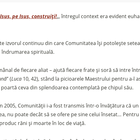
Isus, pe Isus, construiți!
„, întregul context era evident euhar
te izvorul continuu din care Comunitatea își potolește setea:
u îndrumarea spirituală.
Sostieni la Comunità Magnificat
ânal de fiecare aliat – ajută fiecare frate și soră să intre în
ună
” (
Luca
10, 42), stând la picioarele Maestrului pentru a-l 
Fai una donazione sul nostro conto bancario
că poartă ceva din splendoarea contemplată pe chipul său.
IBAN:
IT49S0200803039000102071988
(clicca per copiare)
din 2005, Comunității i-a fost transmis într-o învățătura că 
ea, nu poate decât să se ofere pe sine celui însetat… Pentru 
 produc răni și moarte în loc de viață.