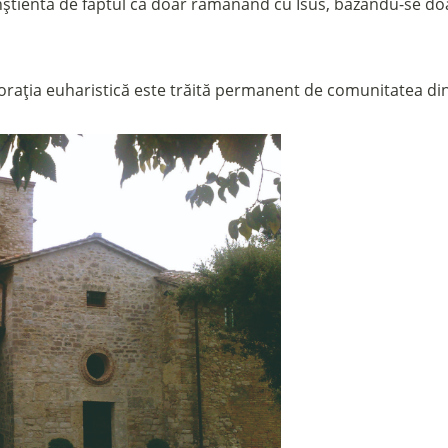
tientă de faptul că doar rămânând cu Isus, bazându-se doar
dorația euharistică este trăită permanent de comunitatea d