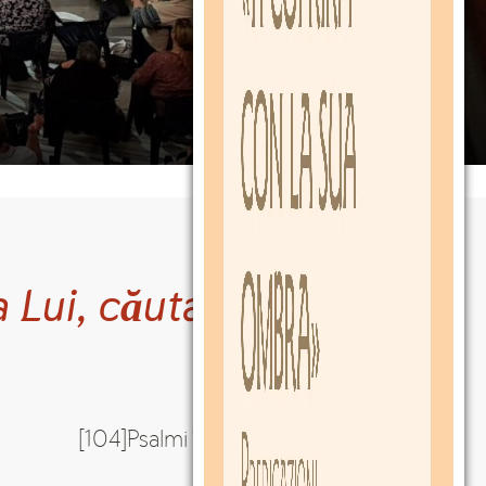
 Lui, căutați
[104]Psalmi 105, 4