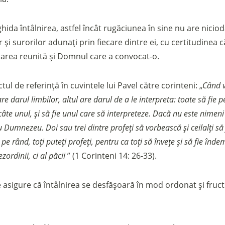
hida întâlnirea, astfel încât rugăciunea în sine nu are nici
r și surorilor adunați prin fiecare dintre ei, cu certitudinea
narea reunită și Domnul care a convocat-o.
ul de referință în cuvintele lui Pavel către corinteni: „
Când v
are darul limbilor, altul are darul de a le interpreta: toate să fie 
câte unul, și să fie unul care să interpreteze. Dacă nu este nimeni
Dumnezeu. Doi sau trei dintre profeți să vorbească și ceilalți să
 pe rând, toți puteți profeți, pentru ca toți să învețe și să fie înd
rdinii, ci al păcii
” (1 Corinteni 14: 26-33).
 se asigure că întâlnirea se desfășoară în mod ordonat și fruc