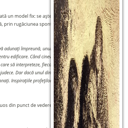
odată un model fix: se așteaptă ca Domnul să acționeze
 că, prin rugăciunea spontană și carisma profeției, se va
ă adunați împreună, unul are un psalm, altul are o
pentru edificare. Când cineva vorbește cu darul limbilor, să
 care să interpreteze, fiecare să tacă în adunare și să
 judece. Dar dacă unul dintre cei prezenți primește o
emnați. Inspirațiile profeților sunt supuse profeților, pentru că
tuos din punct de vedere spiritual pentru toți