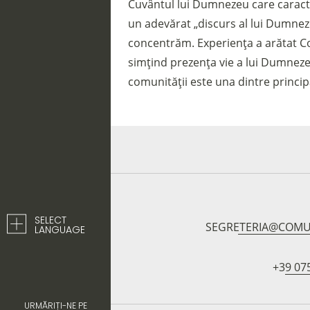
Cuvântul lui Dumnezeu care caracter
un adevărat „discurs al lui Dumneze
concentrăm. Experiența a arătat Co
simțind prezența vie a lui Dumneze
comunității este una dintre principa
SELECT
SEGRETERIA@COMU
LANGUAGE
+39 07
URMĂRIȚI-NE PE