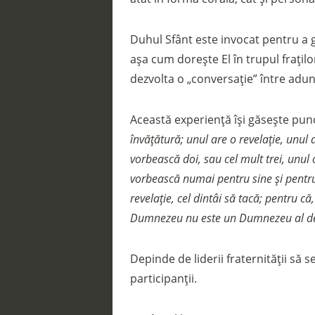
Duhul Sfânt este invocat pentru a g
așa cum dorește El în trupul frațilo
dezvolta o „conversație” între adu
Această experiență își găsește punct
învățătură; unul are o revelație, unul 
vorbească doi, sau cel mult trei, unul 
vorbească numai pentru sine și pentru 
revelație, cel dintâi să tacă; pentru că,
Dumnezeu nu este un Dumnezeu al dezo
Depinde de liderii fraternității să
participanții.