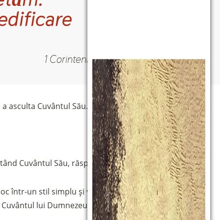
edificare
1 Corinteni
14:26
 a asculta Cuvântul Său.
ând Cuvântul Său, răspunzând invitației Sale.
 într-un stil simplu și vesel, după stilul reînnoirii
, Cuvântul lui Dumnezeu și vocea tuturor celor prezenți,