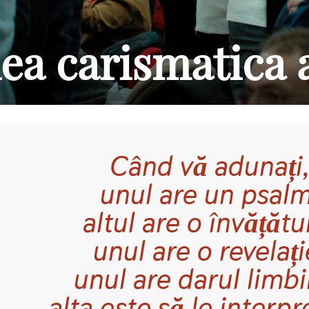
ea carismatica 
Când vă adunați
unul are un psalm
altul are o învățătu
unul are o revelați
unul are darul limbi
alta este să le interp