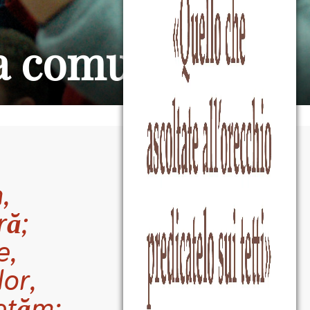
a comunității
,
,
ră;
e,
lor,
retăm: