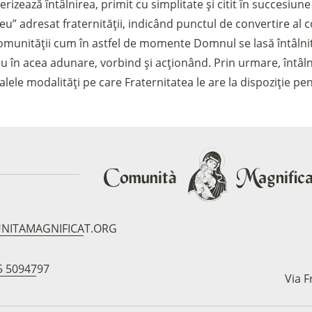
izează întâlnirea, primit cu simplitate și citit în succesiu
u” adresat fraternității, indicând punctul de convertire al 
munității cum în astfel de momente Domnul se lasă întâlnit,
u în acea adunare, vorbind și acționând. Prin urmare, întâ
lele modalități pe care Fraternitatea le are la dispoziție pe
NITAMAGNIFICAT.ORG
5 5094797
Via F