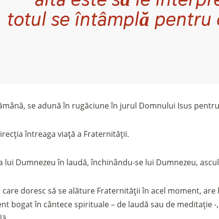
totul se întâmplă pentru 
ptămână, se adună în rugăciune în jurul Domnului Isus pentru
Sostieni la Comunità Magnificat
Fai una donazione sul nostro conto bancario
irecția întreaga viață a Fraternității.
IBAN:
IT49S0200803039000102071988
(clicca per copiare)
a lui Dumnezeu în laudă, închinându-se lui Dumnezeu, ascult
are doresc să se alăture Fraternității în acel moment, are loc
t bogat în cântece spirituale – de laudă sau de meditație -
lă.