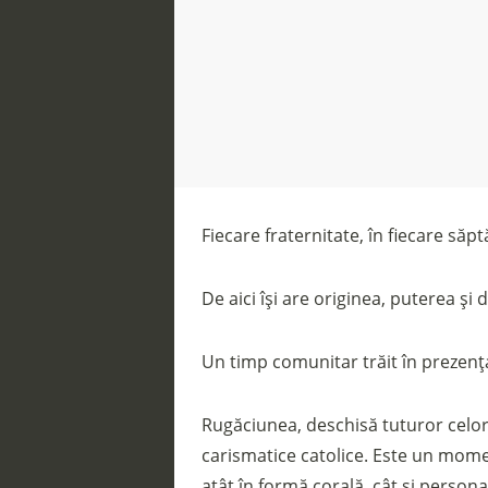
Fiecare fraternitate, în fiecare să
De aici își are originea, puterea și d
Un timp comunitar trăit în prezenț
Rugăciunea, deschisă tuturor celor c
carismatice catolice. Este un momen
atât în formă corală, cât și persona