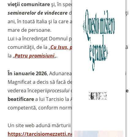
vieții comunitare
și, în special, pentru experiența
seminarelor de vindecare
desfășurate timp de mulți
ani, în toată Italia și la care au participat un număr
mare de persoane.
Lui i-a încredințat Domnul profețiile fondatoare ale
comunității, de la „
Cu Isus, pe Isus, construiți!
” până
la „
Patru promisiuni
„.
În ianuarie 2026
, Adunarea Generală a Comunității
Magnificat a decis să facă demersurile necesare în
vederea începerii
procesului
canonic pentru
cauza de
Sostieni la Comunità Magnificat
beatificare
a lui Tarcisio la Autoritatea Ecleziastică
Fai una donazione sul nostro conto
competentă, conform normelor Bisericii.
bancario
IBAN:
IT49S0200803039000102071988
Un site web adună mărturii despre viața sa:
(clicca per copiare)
https://tarcisiomezzetti.net
. Acolo veți găsi o