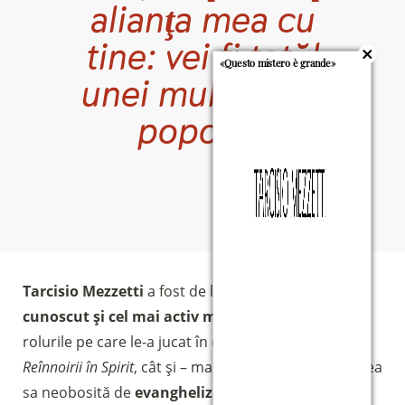
alianţa mea cu
tine:
vei fi tatăl
«Questo mistero è grande»
unei mulţimi de
popoare
Geneza
17:4
Tarcisio Mezzetti
a fost de la început
cel mai
cunoscut și cel mai activ membru
, atât pentru
rolurile pe care le-a jucat în cadrul Comunității și al
Reînnoirii în Spirit
, cât și – mai ales – pentru activitatea
sa neobosită de
evanghelizator
, de
promotor al