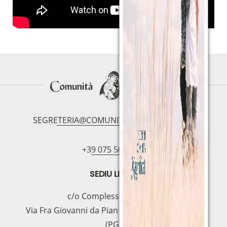
SEGRETERIA@COMUNITAMAGNIFICAT.ORG
+39 075 5094797
SEDIU LEGAL
c/o Complesso S.Manno
Via Fra Giovanni da Pian di Carpine, 63 - 06127
(PG)