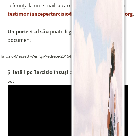
referință la un e-mail la care puteți trimite altele noi:
testimonianzepertarcisio@comunitamagnificat.org
.
Un portret al său
poate fi găsit în paginile acestui
document:
Tarcisio-Mezzetti-Venitși-Vedrete-2016-I
Descărcare
Și
iată-l pe Tarcisio însuși
povestind ceva din viața
sa: