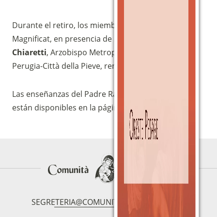
bancario
IBAN:
IT49S0200803039000102071988
Durante el retiro, los miembros de la Comunidad
(clicca per copiare)
Magnificat, en presencia de S.E. Mons.
Giuseppe
Chiaretti
, Arzobispo Metropolitano Emérito de
Perugia-Città della Pieve, renovaron la Alianza.
Las enseñanzas del Padre Raniero Cantalamessa
están disponibles en la página
WebTV
.
SEGRETERIA@COMUNITAMAGNIFICAT.ORG