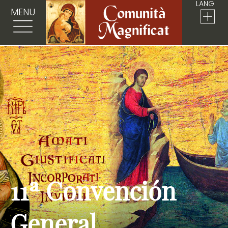
LANG
MENU
11ª Convención
General