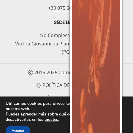
+39 075 5094797
SEDE LEGAL
c/o Complesso S.Manno
Via Fra Giovanni da Pian di Carpine, 63 - 06127
(PG)
2016-2026 Comunità Magnificat
POLÍTICA DE COOKIES
POLÍTICA DE PRIVACIDAD
Utilizamos cookies para ofrecerte la mejor experiencia en
nuestra web.
PROTOCOLLO PER LA TUTELA DEI MINORI E
Puedes aprender más sobre qué cookies utilizamos o
DELLE PERSONE VULNERABILI
desactivarlas en los
ajustes
.
Aceptar
FAI UNA DONAZIONE