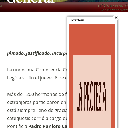
La profezia
¡Amado, justificado, incorporado, enviado!
La undécima Conferencia Comunitaria Magnificat
llegó a su fin el jueves 6 de enero de 2011.
Más de 1200 hermanos de fraternidades italianas y
extranjeras participaron en el retiro, que cada año
está siempre lleno de gracias espirituales. La
Sostieni la Comunità Magnificat
catequesis corrió a cargo del Predicador de la Casa
Fai una donazione sul nostro conto
Pontificia
Padre Raniero Cantalamessa
.