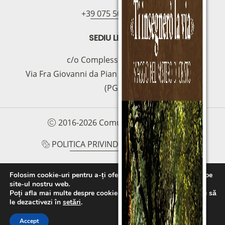
+39 075 5094797
SEDIU LEGAL
c/o Complesso S.Manno
Via Fra Giovanni da Pian di Carpine, 63 - 06127
(PG)
2016-2026 Comunità Magnificat
POLITICA PRIVIND COOKIE-URILE
POLITICA DE CONFIDENȚIALITATE
Folosim cookie-uri pentru a-ți oferi cea mai bună experiență pe
site-ul nostru web.
PROTOCOLLO PER LA TUTELA DEI MINORI E
Poți afla mai multe despre cookie-urile pe care le folosim sau să
DELLE PERSONE VULNERABILI
le dezactivezi în
setări
.
Accept
FAI UNA DONAZIONE