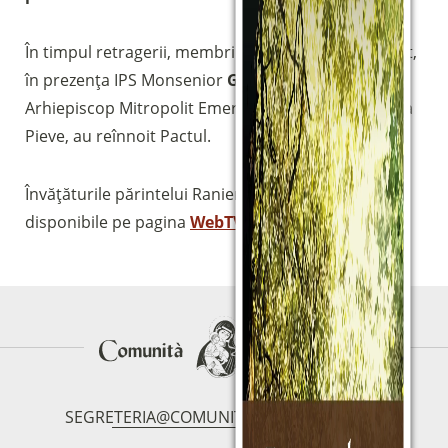
bancario
IBAN:
IT49S0200803039000102071988
În timpul retragerii, membrii Comunității Magnificat,
(clicca per copiare)
în prezența IPS Monsenior
Giuseppe Chiaretti
,
Arhiepiscop Mitropolit Emerit de Perugia-Città della
Pieve, au reînnoit Pactul.
Învățăturile părintelui Raniero Cantalamessa sunt
disponibile pe pagina
WebTV
.
SEGRETERIA@COMUNITAMAGNIFICAT.ORG