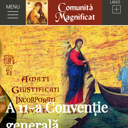
LANG
MENU
A 11-a Convenție
generală