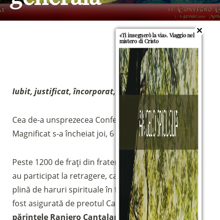
«Ti insegnerò la via». Viaggio nel
mistero di Cristo
Iubit, justificat, încorporat, trimis!
Cea de-a unsprezecea Conferință comunitară
Magnificat s-a încheiat joi, 6 ianuarie 2011.
Peste 1200 de frați din fraternități italiene și străine
au participat la retragere, care este întotdeauna
plină de haruri spirituale în fiecare an. Cateheza a
Sostieni la Comunità Magnificat
fost asigurată de preotul Casei Pontificale
,
Fai una donazione sul nostro conto
părintele Raniero Cantalamessa
.