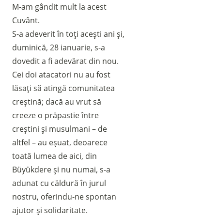
M-am gândit mult la acest
Cuvânt.
S-a adeverit în toți acești ani și,
duminică, 28 ianuarie, s-a
dovedit a fi adevărat din nou.
Cei doi atacatori nu au fost
lăsați să atingă comunitatea
creștină; dacă au vrut să
creeze o prăpastie între
creștini și musulmani – de
altfel – au eșuat, deoarece
toată lumea de aici, din
Büyükdere și nu numai, s-a
adunat cu căldură în jurul
nostru, oferindu-ne spontan
ajutor și solidaritate.