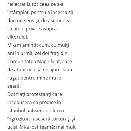
reflectat la tot ceea ce s-a
întâmplat, pentru a încerca să
dau un sens și, de asemenea,
să am o privire asupra
viitorului.
Mi-am amintit cum, cu mulți
ani în urmă, cei doi frați din
Comunitatea Magnificat, care
de atunci vin să ne ajute, s-au
rugat pentru mine într-o
seară.
Doi frați protestanți care
începuseră să predice în
Istanbul pățiseră un lucru
îngrozitor: fuseseră torturați și
uciși. Mi-a fost teamă: mai mult