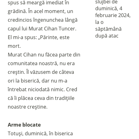
slujbei de
spus să meargă imediat în
duminică, 4
grădină. În acel moment, un
februarie 2024,
credincios îngenunchea lângă
la o
capul lui Murat Cihan Tuncer.
săptămână
după atac
El mi-a spus: „Părinte, este
mort.
Murat Cihan nu făcea parte din
comunitatea noastră, nu era
creștin. Îl văzusem de câteva
ori la biserică, dar nu m-a
întrebat niciodată nimic. Cred
că îi plăcea ceva din tradițiile
noastre creștine.
Arme blocate
Totuși, duminică, în biserica