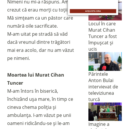
Nimeni nu mi-a răspuns. Am
crezut că erau morți cu toții.
ACQUISTA ORA
Mă simțeam ca un păstor care
Locul în care
numără oile sacrificate.
Murat Cihan
M-am uitat pe stradă să văd
Tuncer a fost
dacă vreunul dintre trăgători
împușcat și
ucis
mai era acolo, dar nu am văzut
pe nimeni.
Părintele
Moartea lui Murat Cihan
Anton Bulai
Tuncer
intervievat de
M-am întors în biserică,
televiziunea
închizând ușa mare, în timp ce
turcă
cineva chema poliția și
ambulanța. I-am văzut pe unii
oameni ridicându-se și le-am
Imagine a