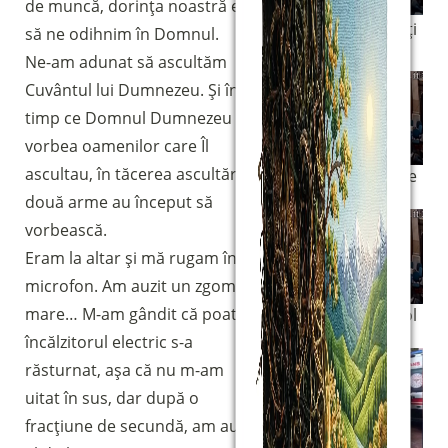
de muncă, dorința noastră era
Cei doi bărbați
să ne odihnim în Domnul.
în acțiune
Ne-am adunat să ascultăm
Cuvântul lui Dumnezeu. Și în
timp ce Domnul Dumnezeu
vorbea oamenilor care Îl
ascultau, în tăcerea ascultării,
Prima armă se
blochează
două arme au început să
vorbească.
Eram la altar și mă rugam în
microfon. Am auzit un zgomot
mare… M-am gândit că poate
Al doilea pistol
se blochează
încălzitorul electric s-a
răsturnat, așa că nu m-am
uitat în sus, dar după o
fracțiune de secundă, am auzit