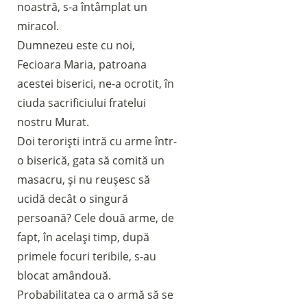
noastră, s-a întâmplat un
miracol.
Dumnezeu este cu noi,
Fecioara Maria, patroana
acestei biserici, ne-a ocrotit, în
ciuda sacrificiului fratelui
nostru Murat.
Doi teroriști intră cu arme într-
o biserică, gata să comită un
masacru, și nu reușesc să
ucidă decât o singură
persoană? Cele două arme, de
fapt, în același timp, după
primele focuri teribile, s-au
blocat amândouă.
Sostieni la Comunità Magnificat
Probabilitatea ca o armă să se