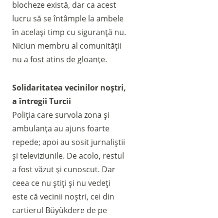
blocheze există, dar ca acest
Fai una donazione sul nostro conto
lucru să se întâmple la ambele
bancario
în același timp cu siguranță nu.
IBAN:
IT49S0200803039000102071988
(clicca per copiare)
Niciun membru al comunității
nu a fost atins de gloanțe.
Solidaritatea vecinilor noștri,
a întregii Turcii
Poliția care survola zona și
ambulanța au ajuns foarte
repede; apoi au sosit jurnaliștii
și televiziunile. De acolo, restul
a fost văzut și cunoscut. Dar
ceea ce nu știți și nu vedeți
este că vecinii noștri, cei din
cartierul Büyükdere de pe