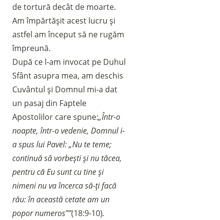
de tortură decât de moarte.
Am împărtășit acest lucru și
astfel am început să ne rugăm
împreună.
După ce l-am invocat pe Duhul
Sfânt asupra mea, am deschis
Cuvântul și Domnul mi-a dat
un pasaj din Faptele
Apostolilor care spune:
„Într-o
noapte, într-o vedenie, Domnul i-
a spus lui Pavel: „Nu te teme;
continuă să vorbești și nu tăcea,
pentru că Eu sunt cu tine și
nimeni nu va încerca să-ți facă
rău: în această cetate am un
popor numeros””
(18:9-10)
.