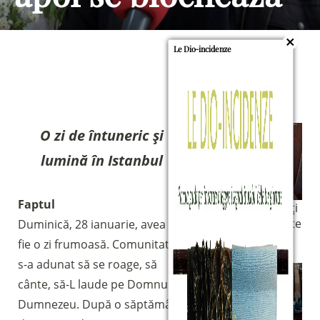
Le Dio-incidenze
O zi de întuneric și
lumină în Istanbul
Faptul
Cei doi bărbați
mascați înainte
Duminică, 28 ianuarie, avea să
de a intra în
fie o zi frumoasă. Comunitatea
biserică.
s-a adunat să se roage, să
cânte, să-L laude pe Domnul
Dumnezeu. După o săptămână