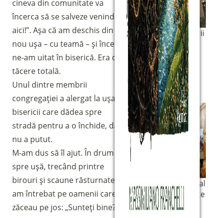
cineva din comunitate va
încerca să se salveze venind
aici!”. Așa că am deschis din
Fațada bisericii
nou ușa – cu teamă – și încet
St Mary, a
doua zi după
ne-am uitat în biserică. Era o
atac, cu un
tăcere totală.
steag turcesc
Unul dintre membrii
care acoperă
intrarea
congregației a alergat la ușa
bisericii care dădea spre
stradă pentru a o închide, dar
nu a putut.
M-am dus să îl ajut. În drum
spre ușă, trecând printre
birouri și scaune răsturnate, i-
Interiorul gol al
am întrebat pe oamenii care
bisericii înainte
de slujba de
zăceau pe jos: „Sunteți bine?”
rededicare