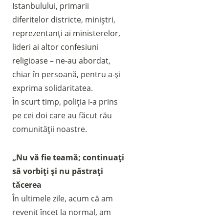
Istanbulului, primarii
diferitelor districte, miniștri,
reprezentanți ai ministerelor,
lideri ai altor confesiuni
religioase – ne-au abordat,
chiar în persoană, pentru a-și
exprima solidaritatea.
În scurt timp, poliția i-a prins
pe cei doi care au făcut rău
comunității noastre.
„Nu vă fie teamă; continuați
să vorbiți și nu păstrați
tăcerea
În ultimele zile, acum că am
revenit încet la normal, am