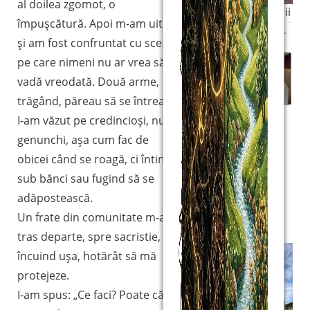
al doilea zgomot, o
Sosirea salvării
împușcătură. Apoi m-am uitat
și am fost confruntat cu scena
pe care nimeni nu ar vrea să o
vadă vreodată. Două arme,
trăgând, păreau să se întreacă.
Președintele
I-am văzut pe credincioși, nu în
turc Recep
genunchi, așa cum fac de
Tayyip
Erdoğan îl
obicei când se roagă, ci întinși
sună pe
sub bănci sau fugind să se
părintele
adăpostească.
Anton Bulai la
Un frate din comunitate m-a
scurt timp
după atac
tras departe, spre sacristie,
încuind ușa, hotărât să mă
protejeze.
I-am spus: „Ce faci? Poate că