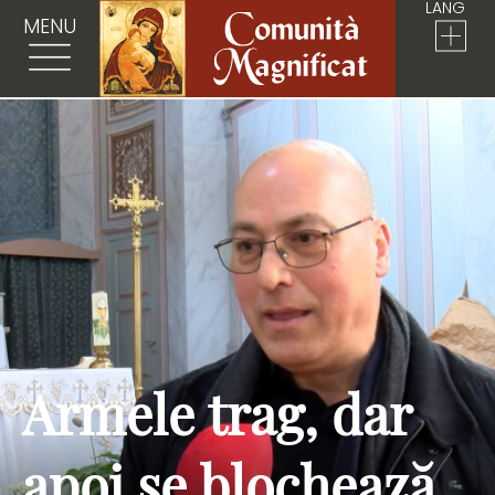
LANG
MENU
Armele trag, dar
apoi se blochează