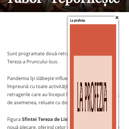
La profezia
Sunt programate două retrageri pe figura Sfintei
Tereza a Pruncului Isus.
Pandemia își slăbește influența asupra Italiei și,
împreună cu toate activitățile care își reiau cursul,
retragerile care au început în vara anului 2020 sunt,
de asemenea, reluate cu două date în iunie și iulie.
Figura
Sfintei Tereza de Lisieux
va însoți această
nouă plecare, oferind celor care se înscriu – locurile