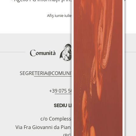
Afiș iunie iulie 2021
Descărcare
SEGRETERIA@COMUNITAMAGNIFICAT.ORG
+39 075 5094797
SEDIU LEGAL
c/o Complesso S.Manno
Via Fra Giovanni da Pian di Carpine, 63 - 06127
(PG)