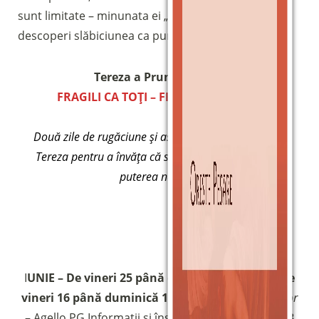
sunt limitate – minunata ei „mică cale” de a
descoperi slăbiciunea ca punct de forță.
Sostieni la Comunità Magnificat
Tereza a Pruncului Isus
Fai una donazione sul nostro conto
FRAGILI CA TOȚI – FERICIȚI CA PUȚINI
bancario
IBAN:
IT49S0200803039000102071988
Două zile de rugăciune și ascultare la școala Sfintei
(clicca per copiare)
Tereza pentru a învăța că slăbiciunea noastră este
puterea noastră
I
UNIE – De vineri 25 până duminică 27 IULIE – De
vineri 16 până duminică 18
Casa de rugăciune
Tabor
– Agello PG Informații și înscrieri:
Rita 342 9318383