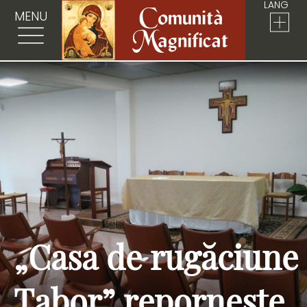
LANG
MENU
„Casa de rugăciune
Tabor” repornește