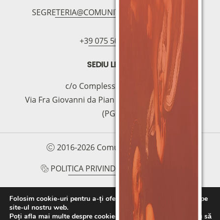
SEGRETERIA@COMUNITAMAGNIFICAT.ORG
+39 075 5094797
SEDIU LEGAL
c/o Complesso S.Manno
Via Fra Giovanni da Pian di Carpine, 63 - 06127
(PG)
2016-2026 Comunità Magnificat
POLITICA PRIVIND COOKIE-URILE
POLITICA DE CONFIDENȚIALITATE
Folosim cookie-uri pentru a-ți oferi cea mai bună experiență pe
site-ul nostru web.
PROTOCOLLO PER LA TUTELA DEI MINORI E
Poți afla mai multe despre cookie-urile pe care le folosim sau să