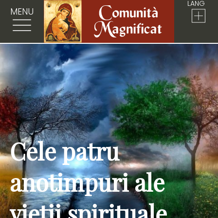
LANG
MENU
Cele patru
anotimpuri ale
vieții spirituale