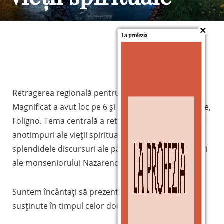
La profezia
Retragerea regională pentru discipolii Comunității
Magnificat a avut loc pe 6 și 7 aprilie la Villa la Quiete,
Foligno. Tema centrală a retragerii a fost Cele patru
anotimpuri ale vieții spirituale, ajutată de
splendidele discursuri ale părintelui Livio Tacchini și
ale monseniorului Nazareno Marconi.
Suntem încântați să prezentăm din nou catehezele
susținute în timpul celor două zile de retragere.
Sostieni la Comunità Magnificat