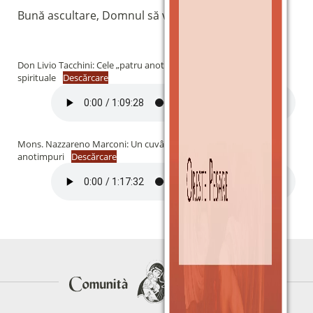
Fai una donazione sul nostro conto
Bună ascultare, Domnul să vă binecuvânteze!
bancario
IBAN:
IT49S0200803039000102071988
Don Livio Tacchini: Cele „patru anotimpuri” ale vieții
(clicca per copiare)
spirituale
Descărcare
Mons. Nazzareno Marconi: Un cuvânt pentru „cele patru
anotimpuri
Descărcare