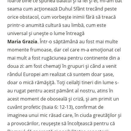
foarte bine ce spunea băiatul și la fel și el, mi-am dat
seama cum acționează Duhul Sfânt trecând peste
orice obstacol, cum vorbește inimii fără să treacă
printr-o anumită cultură sau limbă, cum este
universal și unește o lume întreagă
Maria Grazia
. Într-o săptămână au fost mai multe
momente frumoase, dar cel care m-a emoționat cel
mai mult a fost rugăciunea pentru continente din a
doua zi: am fost chemați în grupuri și când a venit
rândul Europei am realizat că suntem doar șase,
doar o mică rămășiță. Toți ceilalți tineri din lume s-
au rugat pentru acest pământ al nostru, atins în
acest moment de oboseală și criză, și am primit un
cuvânt profetic (Isaia 6: 12-13), confirmat de
imaginea unui mic răsad care, în ciuda greutăților și
a provocărilor, reușește să încolțească pentru că