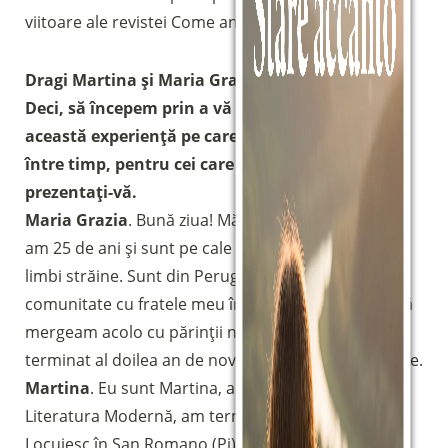
viitoare ale revistei Come and See.
Dragi Martina și Maria Grazia, bine ați revenit!
Deci, să începem prin a vă spune ceva despre
această experiență pe care ați avut-o? Ei bine,
între timp, pentru cei care nu vă cunosc,
prezentați-vă.
Maria Grazia
. Bună ziua! Mă numesc Maria Grazia,
am 25 de ani și sunt pe cale să termin facultatea de
limbi străine. Sunt din Perugia, am reintrat în
comunitate cu fratele meu în 2007 (când eram mică
mergeam acolo cu părinții noștri) și în iunie am
terminat al doilea an de noviciat în fraternitatea Elce.
Martina
. Eu sunt Martina, am 21 de ani și studiez
Literatura Modernă, am terminat anul al doilea.
Locuiesc în San Romano (Pi) și sunt în comunitatea