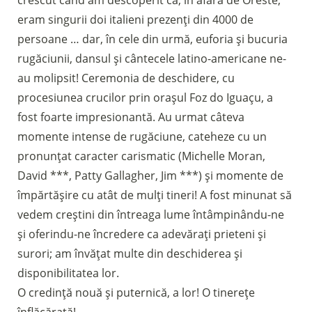
crescut când am descoperit că, în afară de Oreste,
eram singurii doi italieni prezenți din 4000 de
persoane … dar, în cele din urmă, euforia și bucuria
rugăciunii, dansul și cântecele latino-americane ne-
au molipsit! Ceremonia de deschidere, cu
procesiunea crucilor prin orașul Foz do Iguaçu, a
fost foarte impresionantă. Au urmat câteva
momente intense de rugăciune, cateheze cu un
pronunțat caracter carismatic (Michelle Moran,
David ***, Patty Gallagher, Jim ***) și momente de
împărtășire cu atât de mulți tineri! A fost minunat să
vedem creștini din întreaga lume întâmpinându-ne
și oferindu-ne încredere ca adevărați prieteni și
surori; am învățat multe din deschiderea și
disponibilitatea lor.
O credință nouă și puternică, a lor! O tinerețe