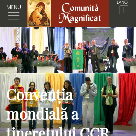
LANG
MENU
Convenția
mondială a
tineretului CCR