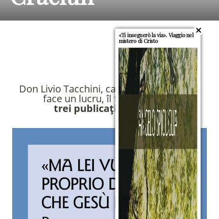
«Ti insegnerò la via». Viaggio nel
mistero di Cristo
Don Livio Tacchini, ca întotdeauna, când
face un lucru, îl face minunat:
trei publicații deodată
!