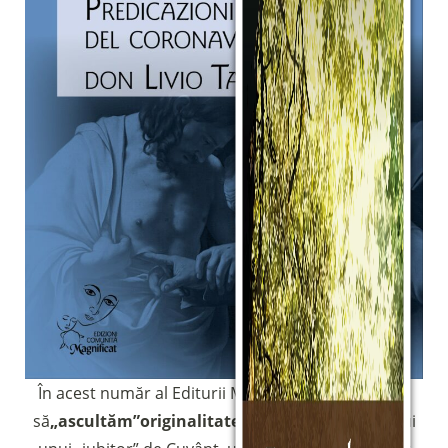
În acest număr al Editurii Magnificat
avem ocazia
să
„ascultăm”
originalitatea
și
puterea
cuvântului