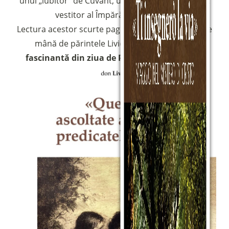
unui „iubitor” de Cuvânt, un credincios și strălucit
vestitor al Împărăției Cerurilor.
Lectura acestor scurte pagini ne va purta – luați de
mână de părintele Livio –
într-o călătorie
fascinantă
din ziua de Paști până la Rusalii
.