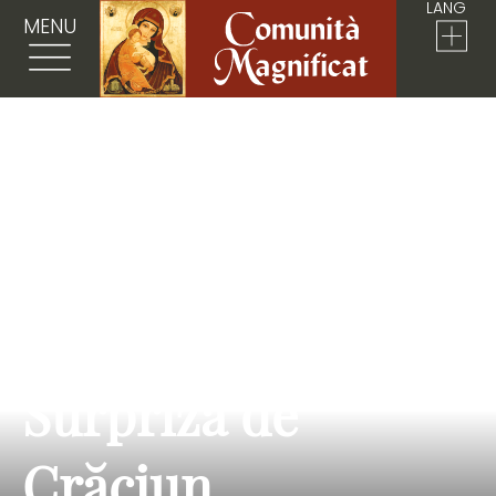
LANG
MENU
Surpriză de
Crăciun