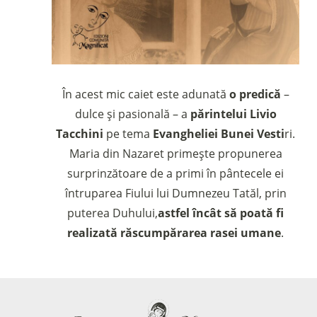
În acest mic caiet este adunată
o predică
–
dulce și pasională – a
părintelui Livio
Tacchini
pe tema
Evangheliei Bunei Vesti
ri.
Maria din Nazaret primește propunerea
surprinzătoare de a primi în pântecele ei
întruparea Fiului lui Dumnezeu Tatăl, prin
puterea Duhului,
astfel încât să poată fi
realizată răscumpărarea rasei umane
.