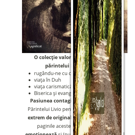
Sostieni la Comunità Magnificat
Fai una donazione sul nostro conto
bancario
IBAN:
IT49S0200803039000102071988
(clicca per copiare)
O colecție valoroasă de predici ale
părintelui Livio Tacchini
:
rugându-ne cu cuvântul
viața în Duh
viața carismatică
Biserica și evanghelizarea
Pasiunea
contagioasă și captivantă
a
Părintelui Livio pentru Cuvânt,
predica
sa
extrem de originală și puternică
, ies din
paginile acestei cărți și
încălzesc
,
emoționează
și (nu de puține ori)
surprind