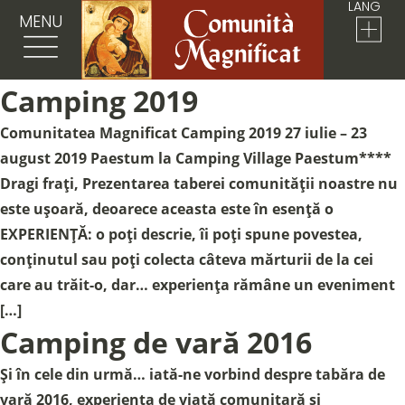
LANG
MENU
Camping 2019
Comunitatea Magnificat Camping 2019 27 iulie – 23
august 2019 Paestum la Camping Village Paestum****
Dragi frați, Prezentarea taberei comunității noastre nu
este ușoară, deoarece aceasta este în esență o
EXPERIENȚĂ: o poți descrie, îi poți spune povestea,
conținutul sau poți colecta câteva mărturii de la cei
care au trăit-o, dar… experiența rămâne un eveniment
[…]
Camping de vară 2016
Și în cele din urmă… iată-ne vorbind despre tabăra de
vară 2016, experiența de viață comunitară și