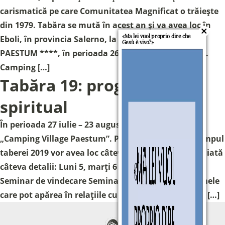
carismatică pe care Comunitatea Magnificat o trăiește
din 1979. Tabăra se mută în acest an și va avea loc în
«Ma lei vuol proprio dire che
Eboli, în provincia Salerno, la CAMPING VILLAGE
Gesù è vivo?»
PAESTUM ****, în perioada 26 iulie – 21 august 2016.
Camping […]
Tabăra 19: program
spiritual
Sostieni la Comunità Magnificat
În perioada 27 iulie – 23 august 2019, în Paestum, la
Fai una donazione sul nostro conto
„Camping Village Paestum”. Program spiritual În timpul
bancario
taberei 2019 vor avea loc câteva momente speciale, iată
IBAN:
IT49S0200803039000102071988
câteva detalii: Luni 5, marți 6 și miercuri 7 august –
(clicca per copiare)
Seminar de vindecare Seminarul va aborda problemele
care pot apărea în relațiile cu ceilalți, cu sine însuși […]