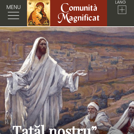
LANG
MENU
„Tatăl nostru”