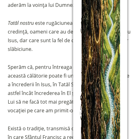
aderăm la voința lui Dumnezeu pentru noi.
Tatăl nostru
este rugăciunea care ne face adulți în
credință, oameni care au decis să fie și să rămână cu
Sostieni la Comunità Magnificat
Isus, dar care sunt la fel de conștienți de propria lor
Fai una donazione sul nostro conto
slăbiciune.
bancario
IBAN:
IT49S0200803039000102071988
Sperăm că, pentru întreaga comunitate Magnificat,
(clicca per copiare)
această călătorie poate fi un instrument de creștere
a încrederii în Isus, în Tatăl Său și în Tatăl nostru,
astfel încât încrederea în El și abandonarea în voia
Lui să ne facă tot mai pregătiți pentru a răspunde
vocației pe care am primit-o.
Există o tradiție, transmisă oral, cu privire la modul
în care Sfântul Francisc a recitat
Tatăl nostru
… ne