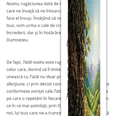
Nostru
, rugăciunea dată de Isus propriilor semeni,
care ne învață să ne întoarcem la Tatăl așa cum o
face el însuși. Învățând să ne rugăm ca Isus și cu
Isus, vom urma o cale de creștere în abandonul
încrederii, dar și în hotărârea de a face voia lui
Dumnezeu.
De fapt,
Tatăl nostru
este rugăciunea ucenicilor, a
celor care, dorind să îl imite pe Isus, doresc să se
unească cu Tatăl nu doar prin sentimente de
afecțiune, ci prin decizii concrete care îi conduc să se
conformeze voinței sale.
Tatăl nostru
este rugăciunea
pe care o repetăm în fiecare zi în speranța de a fi din
ce în ce mai asimilați, prin Duhul care se roagă în
noi, lui Isus care ne-a transmis-o, învățând de la el să