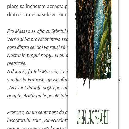
place să încheiem această prezentare citând una
dintre numeroasele versiuni.
Fra Masseo se afla cu Sfântul Francisc pe Muntele La
Verna și l-a provocat într-o seară la un concurs inedit:
care dintre cei doi va reuși să recite cele mai multe Tatăl
Nostru în timpul nopții. Ei au decis că le vor număra cu
pietricele.
A doua zi, fratele Masseo, cu mâinile pline de pietricele,
s-a dus la Francisc, apostrofându-l cu o frază victorioasă:
„Aici sunt Părinții noștri pe care i-am recitat în această
noapte. Arată-mi-le pe ale tale!”.
Francisc, cu un sentiment de admirație, i-a spus
însoțitorului său: „Binecuvântat ești! Eu nu am reușit să
termin un singur Tatăl nostru. M-am oprit asupra