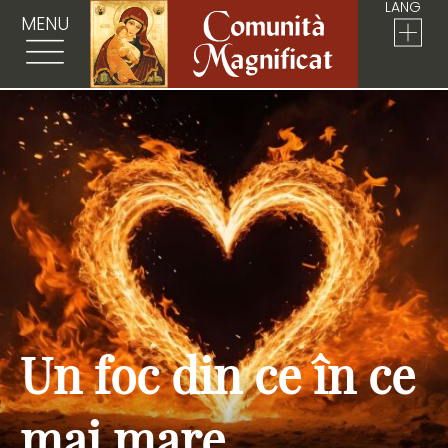
LANG
MENU
Un foc din ce în ce
mai mare