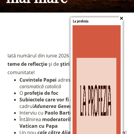
La profezia
Iată numărul din iunie 2026 al Buletinului, plin de
teme de reflecție
și de
știri
pentru întreaga
comunitate!
Cuvintele Papei
adresate
Mișcării de reînnoire
carismatică catolică
O
profeție de foc
Subiectele care vor fi discutate
în
Sostieni la Comunità Magnificat
cadrul
Adunarea Generală
din iulie
Interviu cu
Paolo Bartoccini
Fai una donazione sul nostro conto
Întâlnirea
moderatorilor asociațiilor din
bancario
Vatican cu Papa
IBAN:
IT49S0200803039000102071988
Un nou
cale către Alianță
la
Istanbul
și
Berlin
!