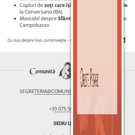
(clicca per copiare)
Cupluri de
soți care își reînnoiesc jurămintele
la Conversano (BA)
Musicalul
despre
Sfânta Faustina Kowalska
la
Campobasso
Cu Isus despre Isus, construiește – nr. 86 – iunie 2026
Descărcare
SEGRETERIA@COMUNITAMAGNIFICAT.ORG
+39 075 5094797
SEDIU LEGAL