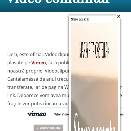
Stare accanto
Deci, este oficial. Videoclipurile Comunității vor fi
plasate pe
Vimeo
, fără publicitate și cu pagina
noastră proprie. Videoclipurile lui Raniero
Cantalamessa de anul trecut vor fi de asemenea
transferate, iar pe pagina WebTV va exista un singur
link. Deoarece vom avea mult mai mult spațiu, toate
frățiile vor putea încărca videoclipuri semnificative…