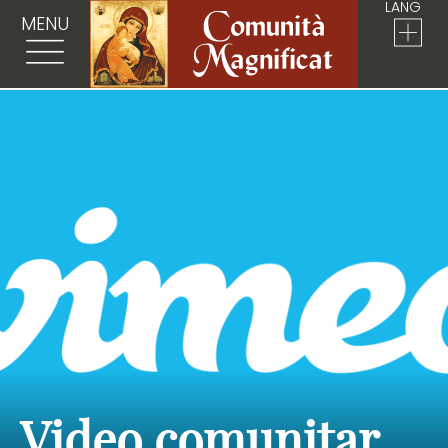
LANG
MENU
Video comunitar