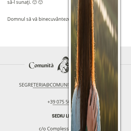
să-l sunați. 🙂 🙂
Domnul să vă binecuvânteze
SEGRETERIA@COMUNITAMAGNIFICAT.ORG
+39 075 5094797
SEDIU LEGAL
c/o Complesso S.Manno