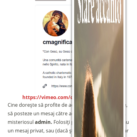
Sostieni la Comunità Magnificat
Fai una donazione sul nostro conto
bancario
IBAN:
IT49S0200803039000102071988
(clicca per copiare)
https://vimeo.com/comunitamagnificat
Cine dorește să profite de această nouă posibilitate,
să posteze un mesaj către administratorul site-ului,
misteriosul
admin.
Folosiți pagina de „activități”, sau
un mesaj privat, sau (dacă știți cine este) puteți chiar