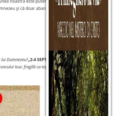
iciunea noastră este puterea noastră. Urmându-i calea,
Dumnezeu și că doar abandonarea în mâinile Sale ne dă
a lui Dumnezeu?
„
2-4 SEPTEMBRIE
:
„Spunând povestea
ncului Isus: fragilă ca toți, fericită ca puțini
„
18-20