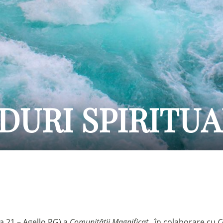
URI SPIRITUA
ia 21 – Agello PG) a
Comunității Magnificat
, în colaborare cu
C