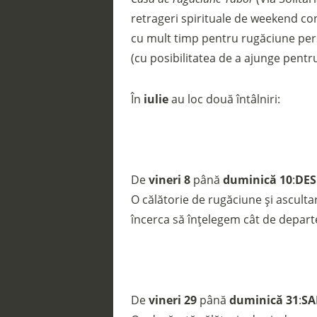
retrageri spirituale de weekend con
cu mult timp pentru rugăciune pers
(cu posibilitatea de a ajunge pentr
În
iulie
au loc două întâlniri:
De
vineri 8
până
duminică 10
:
DES
O călătorie de rugăciune și ascultar
încerca să înțelegem cât de depart
De
vineri 29
până
duminică 31
:
SA