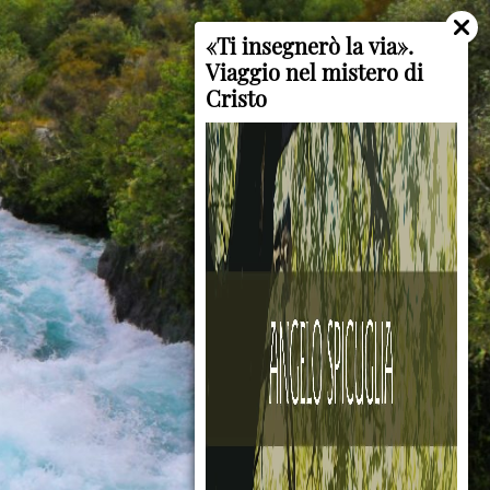
«Ti insegnerò la via».
Viaggio nel mistero di
Cristo