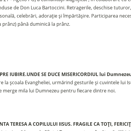
duse de Don Luca Bartoccini. Retragerile, deschise tuturor, 
onală, celebrări, adorație și împărtășire. Participarea nec
u prânz) până duminică la prânz.
PRE IUBIRE.
UNDE SE DUCE MISERICORDIUL lui Dumneze
e la școala Evangheliei, urmărind gesturile și cuvintele lui Is
e merge mila lui Dumnezeu pentru fiecare dintre noi.
NTA TERESA A COPILULUI IISUS. FRAGILE CA TOȚI, FERICIȚ