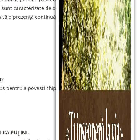
sunt caracterizate de o atmosferă fraternă și relaxată,
esită o prezență continuă de vineri după-amiaza devreme
u?
us pentru a povesti chipul milostiv al Tatălui și pentru a
I CA PUȚINI.