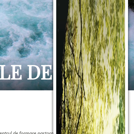
LE DE VARĂ
entrul de formare pastorală
al Diecezei de Perugia, oferă