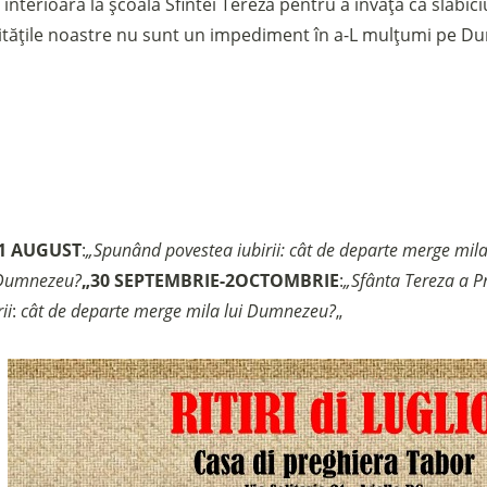
interioară la școala Sfintei Tereza pentru a învăța că slăb
gilitățile noastre nu sunt un impediment în a-L mulțumi pe 
Sostieni la Comunità Magnificat
Fai una donazione sul nostro conto bancario
IBAN:
IT49S0200803039000102071988
(clicca per copiare)
21 AUGUST
:
„Spunând povestea iubirii: cât de departe merge mil
i Dumnezeu?
„
30 SEPTEMBRIE-2
OCTOMBRIE
:
„Sfânta Tereza a Pru
ii
:
cât de departe merge mila lui Dumnezeu?
„