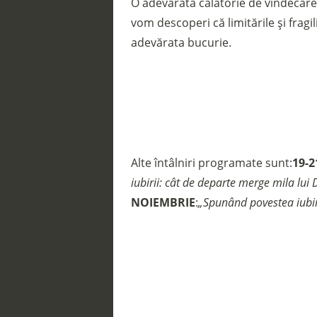
O adevărată călătorie de vindecare 
vom descoperi că limitările și fra
adevărata bucurie.
Alte întâlniri programate sunt:
19-
iubirii: cât de departe merge mila lu
NOIEMBRIE
:
„Spunând povestea iubir