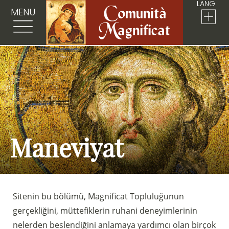
LANG
MENU
Maneviyat
Sitenin bu bölümü, Magnificat Topluluğunun
gerçekliğini, müttefiklerin ruhani deneyimlerinin
nelerden beslendiğini anlamaya yardımcı olan birçok