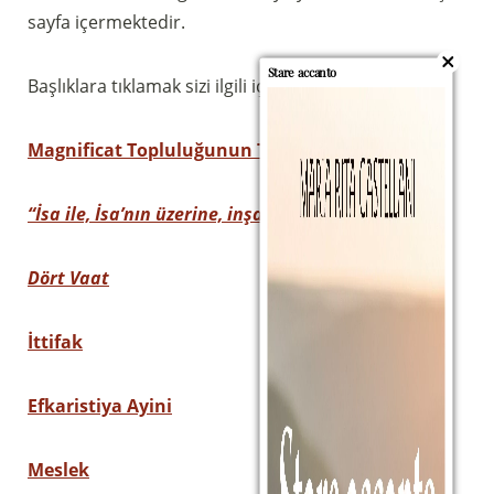
sayfa içermektedir.
Stare accanto
Başlıklara tıklamak sizi ilgili içeriğe götürecektir
Magnificat Topluluğunun Temelleri
“İsa ile, İsa’nın üzerine, inşa et
“
Dört Vaat
İttifak
Efkaristiya Ayini
Meslek