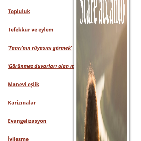
Topluluk
Tefekkür ve eylem
Sostieni la Comunità Magnificat
Fai una donazione sul nostro conto
‘Tanrı’nın rüyasını görmek
‘
bancario
IBAN:
IT49S0200803039000102071988
‘Görünmez duvarları olan manastır
‘
(clicca per copiare)
Manevi eşlik
Karizmalar
Evangelizasyon
İyileşme