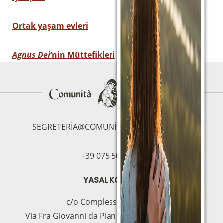
Ortak yaşam evleri
Agnus Dei
‘nin Müttefikleri
SEGRETERIA@COMUNITAMAGNIFICAT.ORG
+39 075 5094797
YASAL KOLTUK
c/o Complesso S.Manno
Via Fra Giovanni da Pian di Carpine, 63 - 06127