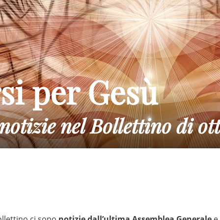
si per Gesù
notizie nel Bollettino di ot
Sostieni la Comunità Magnificat
Fai una donazione sul nostro conto bancario
IBAN:
IT49S0200803039000102071988
(clicca per copiare)
llettino ci sono
notizie dall’ultima Assemblea Generale
e…