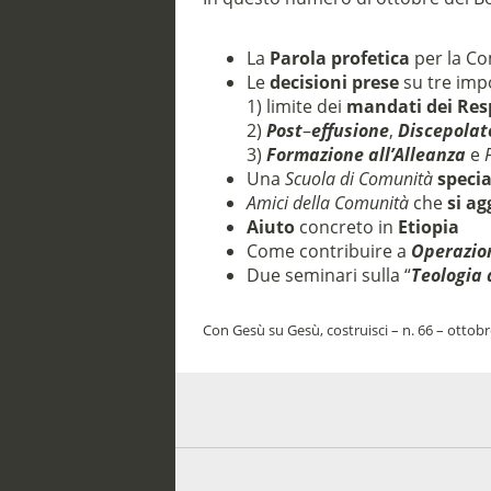
La
Parola profetica
per la Co
Le
decisioni prese
su tre imp
1) limite dei
mandati dei Resp
2)
Post
–
effusione
,
Discepolat
3)
Formazione all’Alleanza
e
Una
Scuola di Comunità
specia
Amici
della Comunità
che
si a
Aiuto
concreto in
Etiopia
Come contribuire a
Operazion
Due seminari sulla “
Teologia 
Con Gesù su Gesù, costruisci – n. 66 – ottob