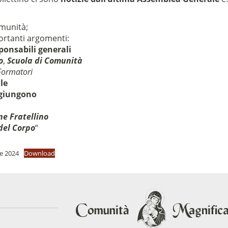
munità;
ortanti argomenti:
onsabili generali
o
,
Scuola di Comunità
Formatori
le
ggiungono
e Fratellino
del Corpo
“
re 2024
Download