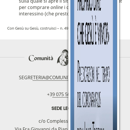
sulla quale si apre il sito delle
Edizioni Magnificat
per comprare
online
i quaderni o i libri che
interessino (che presto saranno di più!).
Con Gesù su Gesù, costruisci – n. 49 – maggio 2023
Download
SEGRETERIA@COMUNITAMAGNIFICAT.ORG
+39 075 5094797
SEDE LEGALE
c/o Complesso S.Manno
Via Fra Giovanni da Pian di Carpine, 63 - 06127