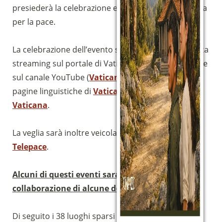
presiederà la celebrazione eucaristica e la preghiera
per la pace.
Sostieni la Comunità Magnificat
La celebrazione dell’evento sarà trasmessa in diretta
Fai una donazione sul nostro conto
streaming sul portale di Vatican News, in particolare
bancario
sul canale YouTube (
Vatican News
) nonché sulle
IBAN:
IT49S0200803039000102071988
pagine linguistiche di
Vatican News – Radio
(clicca per copiare)
Vaticana
.
La veglia sarà inoltre veicolata attraverso i canali di
Telepace
.
Alcuni di questi eventi saranno realizzati con la
collaborazione di alcune delle nostre Fraternità
.
Di seguito i 38 luoghi sparsi per l’Italia che vivranno