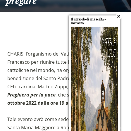
pregare
Il miracolo di una scelta -
Romanzo
CHARIS, l’organismo del Vaticano creato da Papa
Francesco per riunire tutte le realtà carismatiche
cattoliche nel mondo, ha organizzato, con la
benedizione del Santo Padre e del Presidente della
CEI il cardinal Matteo Zuppi, un evento nazionale di
Preghiera per la pace
, che si terrà
mercoledì 5
ottobre 2022 dalle ore 19 alle ore 21
.
Tale evento avrà come sede centrale la Basilica di
Santa Maria Maggiore a Roma dove il cardinal Zuppi