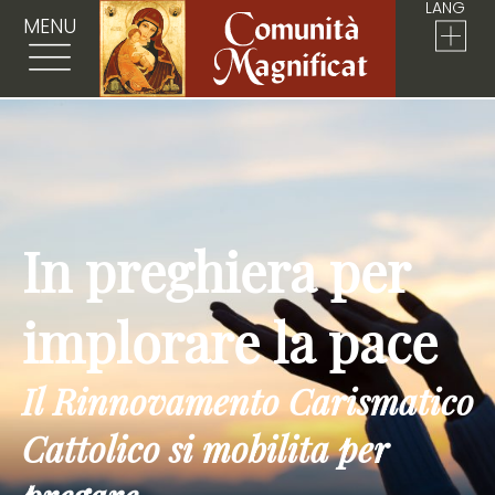
LANG
MENU
In preghiera per
implorare la pace
Il Rinnovamento Carismatico
Cattolico si mobilita per