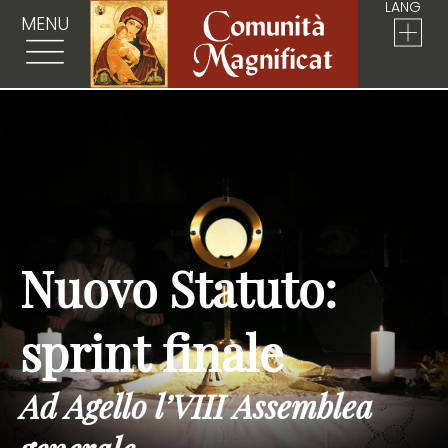
LANG
MENU
Nuovo Statuto:
sprint finale
Ad Agello l’VIII Assemblea