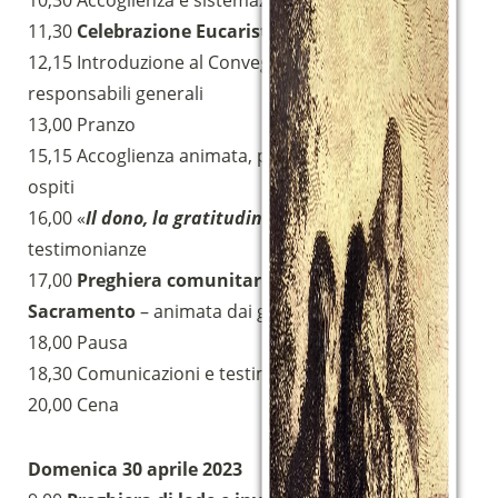
10,30 Accoglienza e sistemazione
11,30
Celebrazione Eucaristica
12,15 Introduzione al Convegno – a cura dei
responsabili generali
13,00 Pranzo
15,15 Accoglienza animata, presentazione degli
Sostieni la Comunità Magnificat
ospiti
Fai una donazione sul nostro conto
16,00 «
Il dono, la gratitudine, la gioia
»
bancario
testimonianze
IBAN:
IT49S0200803039000102071988
17,00
Preghiera comunitaria davanti al Ss.mo
(clicca per copiare)
Sacramento
– animata dai giovani
18,00 Pausa
18,30 Comunicazioni e testimonianze
20,00 Cena
Domenica 30 aprile 2023