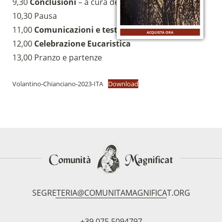
9,30
Conclusioni
– a cura dei responsabili generali
10,30 Pausa
11,00
Comunicazioni e testimonianze
ACQUISTA ORA
12,00
Celebrazione Eucaristica
13,00 Pranzo e partenze
Volantino-Chianciano-2023-ITA
Download
SEGRETERIA@COMUNITAMAGNIFICAT.ORG
+39 075 5094797