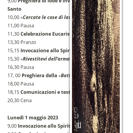
9,00
Preghiera di lode e invocazione dello Spirito
Santo
10,00 «
Cercate le cose di lassù
»
11,00 Pausa
11,30
Celebrazione Eucaristica
13,30 Pranzo
15,15
Invocazione allo Spirito Santo
15,30 «
Rivestitevi dell’armatura di Dio
»
16,30 Pausa
17, 00
Preghiera della
«
Battaglia spirituale
»
18,00 Pausa
18,15
Comunicazioni e testimonianze
20,30 Cena
Lunedì 1 maggio 2023
9,00
Invocazione allo Spirito Santo