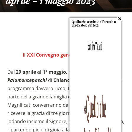
aprile - 1 maggio 2023
Quello che ascoltate all’orecchio
predicatelo sui tetti
Il XXI Convegno generale è alle porte!
Dal
29 aprile al 1° maggio
, presso il
Palamontepaschi
di
Chianciano Terme
(SI), con un
programma davvero ricco, tutti coloro che fanno
parte della grande famiglia della Comunità
Magnificat, converranno da varie nazioni per
ricevere la grazia di tre giorni di vita comune,
lodando insieme il Signore, ascoltando la sua Parola,
ripartendo pieni di gioia a far rispendere la
sua luce