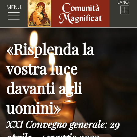
LANG
MENU
«Risplenda la
vostra luce
davanti agli
uomini»
XXI Convegno generale: 29