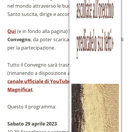
nel mondo attraverso le buone opere che lo Spirto
Santo suscita, dirige e accompagna.
Qui
(e in fondo alla pagina) la
locandina del
Convegno
, da poter scaricare, con le indicazioni utili
per la partecipazione.
Tutto il Convegno sarà trasmesso in diretta
(rimanendo a disposizione anche in seguito) sul
canale ufficiale di YouTube della Comunità
Magnificat
.
Questo il programma:
Sabato 29 aprile 2023