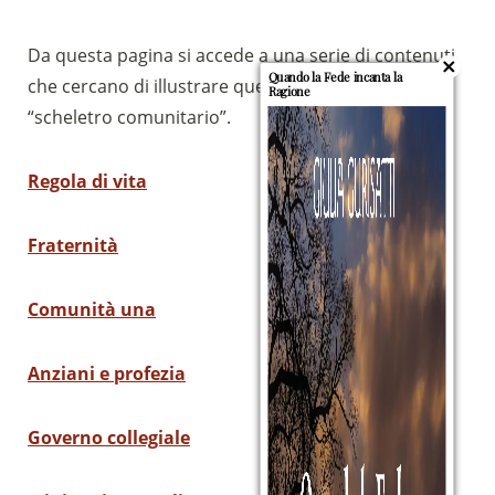
Da questa pagina si accede a una serie di contenuti
Quando la Fede incanta la
che cercano di illustrare questo necessario
Ragione
“scheletro comunitario”.
Regola di vita
Fraternità
Comunità una
Anziani e profezia
Sostieni la Comunità Magnificat
Fai una donazione sul nostro conto
Governo collegiale
bancario