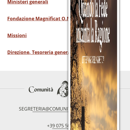
IBAN:
IT49S0200803039000102071988
Ministeri generali
(clicca per copiare)
Fondazione
Magnificat O.N.L.U.S.
Missioni
Direzione, Tesoreria generale e Segreteria
SEGRETERIA@COMUNITAMAGNIFICAT.ORG
+39 075 5094797