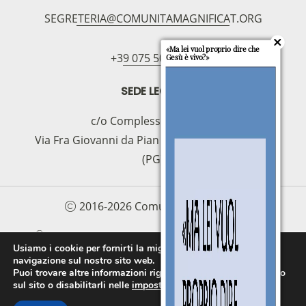
bancario
SEGRETERIA@COMUNITAMAGNIFICAT.ORG
IBAN:
IT49S0200803039000102071988
«Ma lei vuol proprio dire che
(clicca per copiare)
+39 075 5094797
Gesù è vivo?»
SEDE LEGALE
c/o Complesso S.Manno
Via Fra Giovanni da Pian di Carpine, 63 - 06127
(PG)
2016-2026 Comunità Magnificat
COOKIE POLICY
PRIVACY POLICY
Usiamo i cookie per fornirti la miglior esperienza d'uso e
navigazione sul nostro sito web.
PROTOCOLLO PER LA TUTELA DEI MINORI E
Puoi trovare altre informazioni riguardo a quali cookie usiamo
DELLE PERSONE VULNERABILI
sul sito o disabilitarli nelle
impostazioni
.